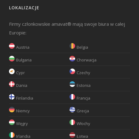
LOKALIZACJE
Firmy członkowskie amavat® mają swoje biura w całej
Europie:
Austria
Belgia
Bułgaria
Chorwacja
Cypr
Czechy
Dania
Estonia
Finlandia
Francja
Niemcy
Grecja
Węgry
Włochy
Irlandia
Łotwa