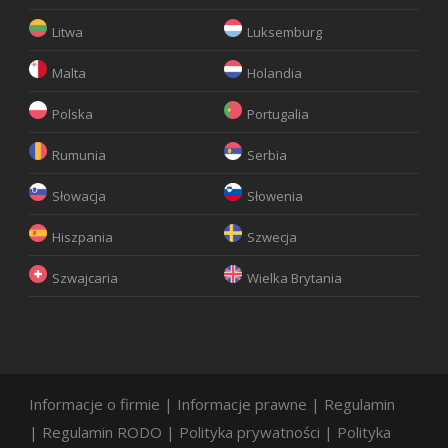
Litwa
Luksemburg
Malta
Holandia
Polska
Portugalia
Rumunia
Serbia
Słowacja
Słowenia
Hiszpania
Szwecja
Szwajcaria
Wielka Brytania
Informacje o firmie
|
Informacje prawne
|
Regulamin
|
Regulamin RODO
|
Polityka prywatności
|
Polityka