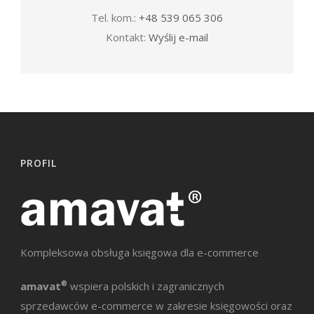
Tel. kom.:
+48 539 065 306
Kontakt:
Wyślij e-mail
PROFIL
Kompleksowa obsługa księgowa dla e-commerce
amavat
®
wspiera polskich i zagranicznych
sprzedawców e-commerce w zakresie księgowości oraz