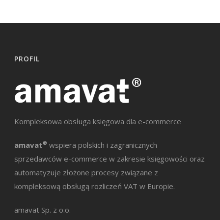
PROFIL
Kompleksowa obsługa księgowa dla e-commerce
amavat
®
wspiera polskich i zagranicznych
sprzedawców e-commerce w zakresie księgowości oraz
automatyzuje złożone procesy związane z
kompleksową obsługą rozliczeń VAT w Europie.
amavat Sp. z o.o.