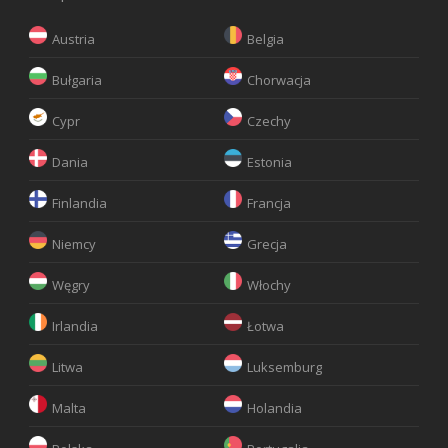
Austria
Belgia
Bułgaria
Chorwacja
Cypr
Czechy
Dania
Estonia
Finlandia
Francja
Niemcy
Grecja
Węgry
Włochy
Irlandia
Łotwa
Litwa
Luksemburg
Malta
Holandia