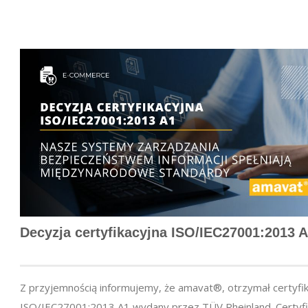
Decyzja certyfikacyjna ISO/IEC27001:2013 
Z przyjemnością informujemy, że amavat®, otrzymał certyfi
ISO/IEC27001:2013 A1 wydany przez TÜV Rheinland. Certyfi