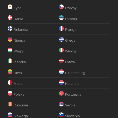
Cypr
Czechy
Dania
Estonia
Finlandia
Francja
Niemcy
Grecja
Węgry
Włochy
Irlandia
Łotwa
Litwa
Luksemburg
Malta
Holandia
Polska
Portugalia
Rumunia
Serbia
Słowacja
Słowenia