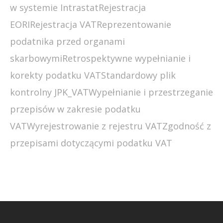
w systemie Intrastat
Rejestracja
EORI
Rejestracja VAT
Reprezentowanie
podatnika przed organami
skarbowymi
Retrospektywne wypełnianie i
korekty podatku VAT
Standardowy plik
kontrolny JPK_VAT
Wypełnianie i przestrzeganie
przepisów w zakresie podatku
VAT
Wyrejestrowanie z rejestru VAT
Zgodność z
przepisami dotyczącymi podatku VAT