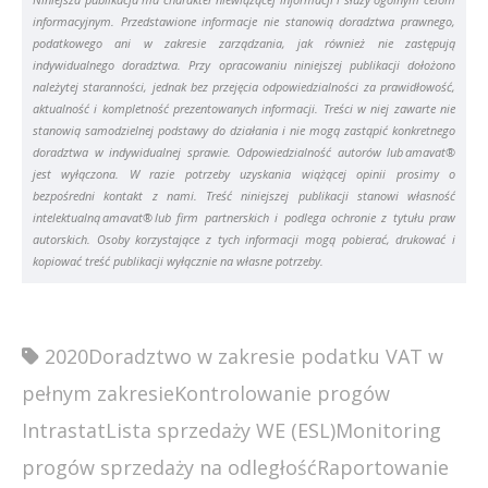
informacyjnym. Przedstawione informacje nie stanowią doradztwa prawnego,
podatkowego ani w zakresie zarządzania, jak również nie zastępują
indywidualnego doradztwa. Przy opracowaniu niniejszej publikacji dołożono
należytej staranności, jednak bez przejęcia odpowiedzialności za prawidłowość,
aktualność i kompletność prezentowanych informacji. Treści w niej zawarte nie
stanowią samodzielnej podstawy do działania i nie mogą zastąpić konkretnego
doradztwa w indywidualnej sprawie. Odpowiedzialność autorów lub amavat®
jest wyłączona. W razie potrzeby uzyskania wiążącej opinii prosimy o
bezpośredni kontakt z nami. Treść niniejszej publikacji stanowi własność
intelektualną amavat® lub firm partnerskich i podlega ochronie z tytułu praw
autorskich. Osoby korzystające z tych informacji mogą pobierać, drukować i
kopiować treść publikacji wyłącznie na własne potrzeby.
2020
Doradztwo w zakresie podatku VAT w
pełnym zakresie
Kontrolowanie progów
Intrastat
Lista sprzedaży WE (ESL)
Monitoring
progów sprzedaży na odległość
Raportowanie