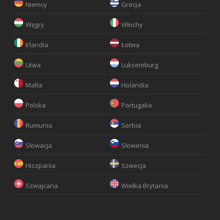
Niemcy
Grecja
Węgry
Włochy
Irlandia
Łotwa
Litwa
Luksemburg
Malta
Holandia
Polska
Portugalia
Rumunia
Serbia
Słowacja
Słowenia
Hiszpania
Szwecja
Szwajcaria
Wielka Brytania