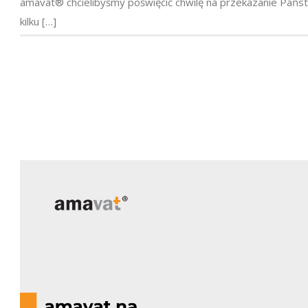
amavat® chcielibyśmy poświęcić chwilę na przekazanie Pańs
kilku […]