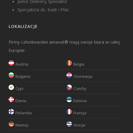
Junior Delivery Specialist
Specjalista ds. Kadr i Płac
LOKALIZACJE
Firmy członkowskie amavat® mają swoje biura w całej
Europie:
Austria
Belgia
Bułgaria
Chorwacja
Cypr
Czechy
Dania
Estonia
Finlandia
Francja
Niemcy
Grecja