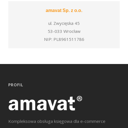
amavat Sp. z o.o.
ul. Zwycięska 45
53-033 Wrocław
NIP: PL8961511786
PROFIL
Kompleksowa obsługa księgowa dla e-commerce