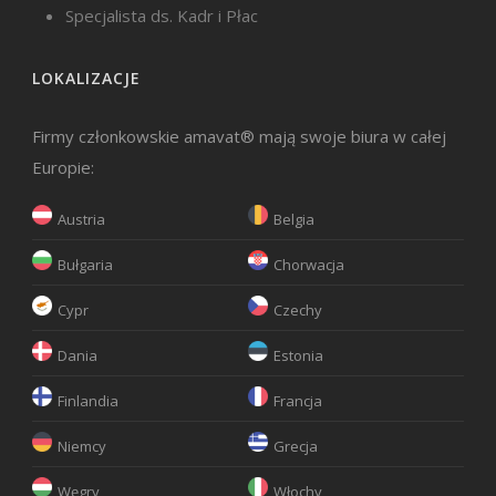
Specjalista ds. Kadr i Płac
LOKALIZACJE
Firmy członkowskie amavat® mają swoje biura w całej
Europie:
Austria
Belgia
Bułgaria
Chorwacja
Cypr
Czechy
Dania
Estonia
Finlandia
Francja
Niemcy
Grecja
Węgry
Włochy