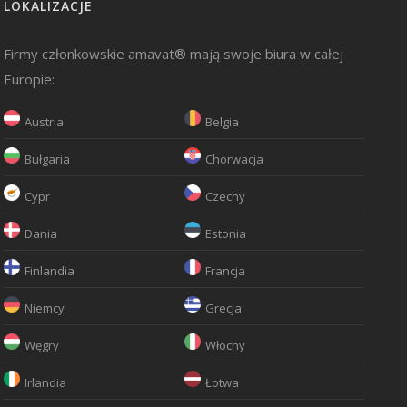
LOKALIZACJE
Firmy członkowskie amavat® mają swoje biura w całej
Europie:
Austria
Belgia
Bułgaria
Chorwacja
Cypr
Czechy
Dania
Estonia
Finlandia
Francja
Niemcy
Grecja
Węgry
Włochy
Irlandia
Łotwa