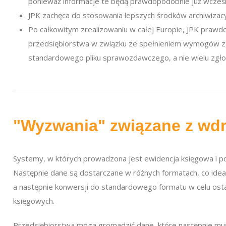
ponieważ informacje te będą prawdopodobnie już wcześn
JPK zachęca do stosowania lepszych środków archiwizacy
Po całkowitym zrealizowaniu w całej Europie, JPK praw
przedsiębiorstwa w związku ze spełnieniem wymogów zgo
standardowego pliku sprawozdawczego, a nie wielu zgło
"Wyzwania" związane z wd
Systemy, w których prowadzona jest ewidencja księgowa i p
Następnie dane są dostarczane w różnych formatach, co id
a następnie konwersji do standardowego formatu w celu ostat
księgowych.
Przedsiębiorstwa mogą gromadzić dane, które następnie musz