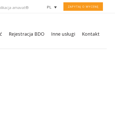
PL
ZAPYTAJ O WYCENĘ
plikacja amavat®
ć
Rejestracja BDO
Inne usługi
Kontakt