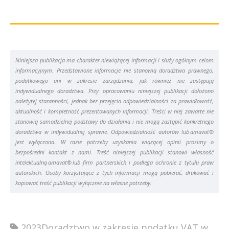
Niniejsza publikacja ma charakter niewiążącej informacji i służy ogólnym celom
informacyjnym. Przedstawione informacje nie stanowią doradztwa prawnego,
podatkowego ani w zakresie zarządzania, jak również nie zastępują
indywidualnego doradztwa. Przy opracowaniu niniejszej publikacji dołożono
należytej staranności, jednak bez przejęcia odpowiedzialności za prawidłowość,
aktualność i kompletność prezentowanych informacji. Treści w niej zawarte nie
stanowią samodzielnej podstawy do działania i nie mogą zastąpić konkretnego
doradztwa w indywidualnej sprawie. Odpowiedzialność autorów lub amavat®
jest wyłączona. W razie potrzeby uzyskania wiążącej opinii prosimy o
bezpośredni kontakt z nami. Treść niniejszej publikacji stanowi własność
intelektualną amavat® lub firm partnerskich i podlega ochronie z tytułu praw
autorskich. Osoby korzystające z tych informacji mogą pobierać, drukować i
kopiować treść publikacji wyłącznie na własne potrzeby.
2023
Doradztwo w zakresie podatku VAT w