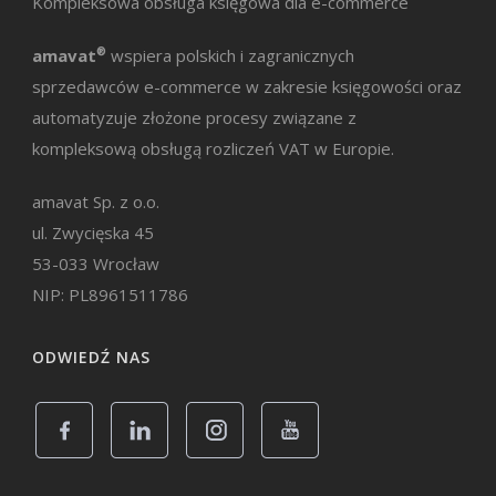
Kompleksowa obsługa księgowa dla e-commerce
amavat
®
wspiera polskich i zagranicznych
sprzedawców e-commerce w zakresie księgowości oraz
automatyzuje złożone procesy związane z
kompleksową obsługą rozliczeń VAT w Europie.
amavat Sp. z o.o.
ul. Zwycięska 45
53-033 Wrocław
NIP: PL8961511786
ODWIEDŹ NAS