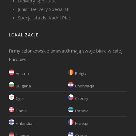
Delivery Specialist
Junior Delivery Specialist
Specjalista ds. Kadr i Płac
LOKALIZACJE
Firmy członkowskie amavat® mają swoje biura w całej
Europie:
Austria
Belgia
Bułgaria
Chorwacja
Cypr
Czechy
Dania
Estonia
Finlandia
Francja
Niemcy
Grecja