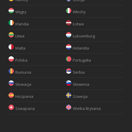
Węgry
Włochy
Irlandia
Łotwa
Litwa
Luksemburg
Malta
Holandia
Polska
Portugalia
Rumunia
Serbia
Słowacja
Słowenia
Hiszpania
Szwecja
Szwajcaria
Wielka Brytania