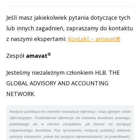
Jeśli masz jakiekolwiek pytania dotyczące tych
lub innych zagadnień, zapraszamy do kontaktu
z naszymi ekspertami:
Kontakt – amavat®
®
Zespół
amavat
Jesteśmy niezależnym członkiem HLB. THE
GLOBAL ADVISORY AND ACCOUNTING
NETWORK.
Niniejsza publikacja ma charakter niewiążącej informacji i służy ogólnym celom
informacyjnym. Przedstawione informacje nie stanowią doradztwa prawnego,
podatkowego ani w zakresie zarządzania, jak również nie zastępują
indywidualnego doradztwa. Przy opracowaniu niniejszej publikacji dołożono
należytej staranności, jednak bez przejęcia odpowiedzialności za prawidłowość,