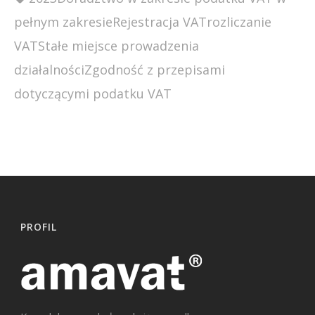
pełnym zakresie
Rejestracja VAT
rozliczanie
VAT
Stałe miejsce prowadzenia
działalności
Zgodność z przepisami
dotyczącymi podatku VAT
PROFIL