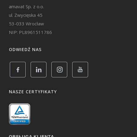
amavat Sp. z o.o.
ul. Zwycięska 45
53-033 Wrocław
NIP: PL8961511786
ODWIEDŹ NAS
NASZE CERTYFIKATY
OBSŁUGA KLIENTA