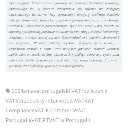
informacyjnym. Przedstawione informacje nie stanowią doradztwa prawnego,
podatkowego ani w zakresie zarządzania, jak również nie zastępują
indywidualnego doradztwa. Przy opracowaniu niniejszej publikacji dołożono
należytej staranności, jednak bez przejęcia odpowiedzialności za prawidłowość,
aktualność i kompletność prezentowanych informacji. Treści w niej zawarte nie
stanowią samodzielnej podstawy do działania i nie mogą zastąpić konkretnego
doradztwa w indywidualnej sprawie. Odpowiedzialność autorów lub amavat®
jest wyłączona. W razie potrzeby uzyskania wiążącej opinii prosimy o
bezpośredni kontakt z nami. Treść niniejszej publikacji stanowi własność
intelektualną amavat® lub firm partnerskich i podlega ochronie z tytułu praw
autorskich. Osoby korzystające z tych informacji mogą pobierać, drukować i
kopiować treść publikacji wyłącznie na własne potrzeby.
2024
amavat
portugalski VAT
rozliczanie
VAT
Sprzedawcy internetowi
VAT
VAT
Compliance
VAT E-Commerce
VAT
Portugalia
VAT PT
VAT w Portugalii