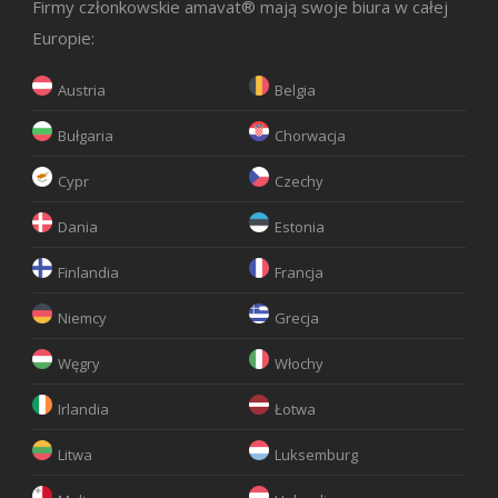
Firmy członkowskie amavat® mają swoje biura w całej
Europie:
Austria
Belgia
Bułgaria
Chorwacja
Cypr
Czechy
Dania
Estonia
Finlandia
Francja
Niemcy
Grecja
Węgry
Włochy
Irlandia
Łotwa
Litwa
Luksemburg