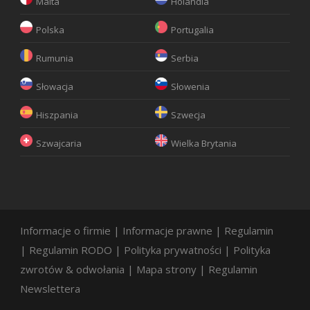
Malta
Holandia
Polska
Portugalia
Rumunia
Serbia
Słowacja
Słowenia
Hiszpania
Szwecja
Szwajcaria
Wielka Brytania
Informacje o firmie
|
Informacje prawne
|
Regulamin
|
Regulamin RODO
|
Polityka prywatności
|
Polityka
zwrotów & odwołania
|
Mapa strony
|
Regulamin
Newslettera