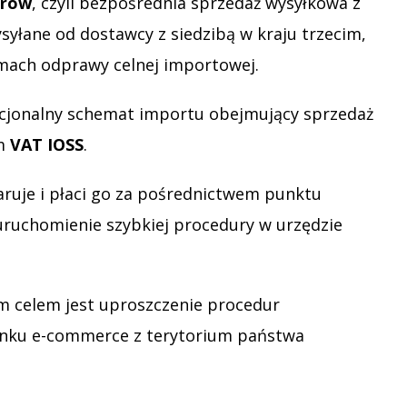
arów
, czyli bezpośrednia sprzedaż wysyłkowa z
syłane od dostawcy z siedzibą w kraju trzecim,
amach odprawy celnej importowej.
opcjonalny schemat importu obejmujący sprzedaż
em
VAT IOSS
.
aruje i płaci go za pośrednictwem punktu
uruchomienie szybkiej procedury w urzędzie
ym celem jest uproszczenie procedur
ynku e-commerce z terytorium państwa