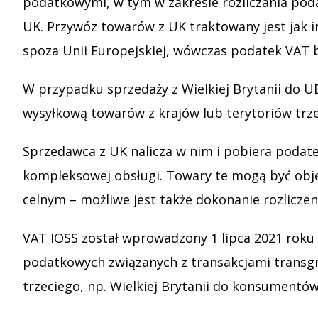
podatkowymi, w tym w zakresie rozliczania poda
UK. Przywóz towarów z UK traktowany jest jak im
spoza Unii Europejskiej, wówczas podatek VAT 
W przypadku sprzedaży z Wielkiej Brytanii do U
wysyłkową towarów z krajów lub terytoriów trz
Sprzedawca z UK nalicza w nim i pobiera podate
kompleksowej obsługi. Towary te mogą być obję
celnym – możliwe jest także dokonanie rozliczen
VAT IOSS został wprowadzony 1 lipca 2021 roku 
podatkowych związanych z transakcjami trans
trzeciego, np. Wielkiej Brytanii do konsumentów 