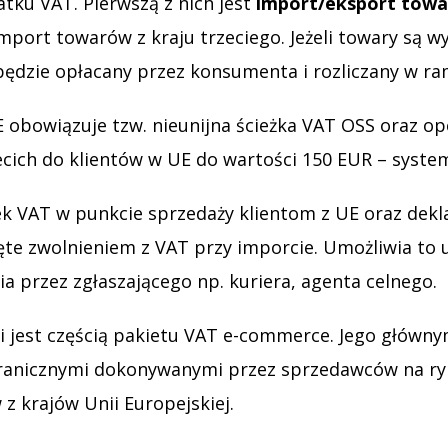
tku VAT. Pierwszą z nich jest
import/eksport tow
port towarów z kraju trzeciego. Jeżeli towary są wy
będzie opłacany przez konsumenta i rozliczany w r
E obowiązuje tzw. nieunijna ścieżka VAT OSS oraz 
ecich do klientów w UE do wartości 150 EUR – syst
k VAT w punkcie sprzedaży klientom z UE oraz dekl
te zwolnieniem z VAT przy imporcie. Umożliwia to 
ia przez zgłaszającego np. kuriera, agenta celnego.
i jest częścią pakietu VAT e-commerce. Jego główn
granicznymi dokonywanymi przez sprzedawców na r
z krajów Unii Europejskiej.