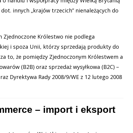
 handlu i współpracy między Wielką Brytanią
 dot. innych „krajów trzecich” nienależących do
ym Zjednoczone Królestwo nie podlega
ej i spoza Unii, którzy sprzedają produkty do
znacza to, że pomiędzy Zjednoczonym Królestwem a
owarów (B2B) oraz sprzedaż wysyłkowa (B2C) –
oraz Dyrektywa Rady 2008/9/WE z 12 lutego 2008
merce – import i eksport