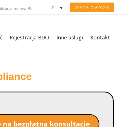
PL
ZAPYTAJ O WYCENĘ
plikacja amavat®
ć
Rejestracja BDO
Inne usługi
Kontakt
liance