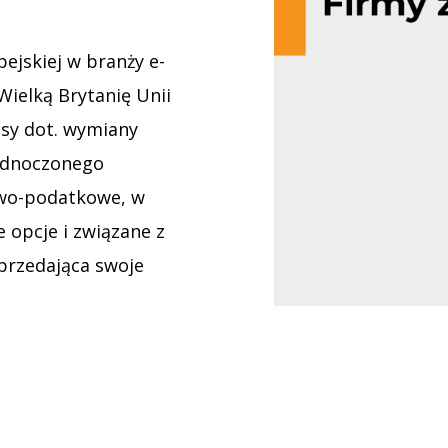
pejskiej w branży e-
Wielką Brytanię Unii
isy dot. wymiany
jednoczonego
gowo-podatkowe, w
 opcje i związane z
przedająca swoje