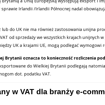
ą Brytanią a Unią Europejską występują eksport i i
 sprawie Irlandii /Irlandii Północnej nadal obowiązu
 z lub do UK nie ma również zastosowania unijna pro
AT od sprzedaży we wszystkich krajach unijnych w 
iędzy UK a krajami UE, mogą podlegać wymogowi rej
 Brytanii oznacza to konieczność rozliczenia pod
sportowane do Wielkiej Brytanii podlegają natomi
ymogom dot. podatku VAT.
any w VAT dla branży e-comme