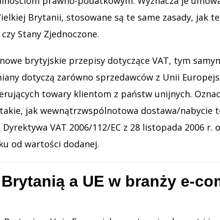
alnościom prawno-podatkowym. Wyznacza je umowa o
elkiej Brytanii, stosowane są te same zasady, jak te
a czy Stany Zjednoczone.
e nowe brytyjskie przepisy dotyczące VAT, tym sam
iany dotyczą zarówno sprzedawców z Unii Europejski
ii, oferujących towary klientom z państw unijnych. O
 takie, jak wewnątrzwspólnotowa dostawa/nabycie t
Dyrektywa VAT 2006/112/EC z 28 listopada 2006 r. 
ku od wartości dodanej.
Brytanią a UE w branży e-com