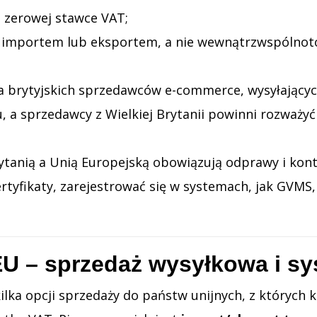
zerowej stawce VAT;
st importem lub eksportem, a nie wewnątrzwspólno
la brytyjskich sprzedawców e-commerce, wysyłający
a sprzedawcy z Wielkiej Brytanii powinni rozważyć
tanią a Unią Europejską obowiązują odprawy i kontr
tyfikaty, zarejestrować się w systemach, jak GVMS,
EU – sprzedaż wysyłkowa i s
kilka opcji sprzedaży do państw unijnych, z których