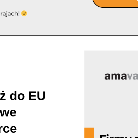
aż do EU
owe
rce