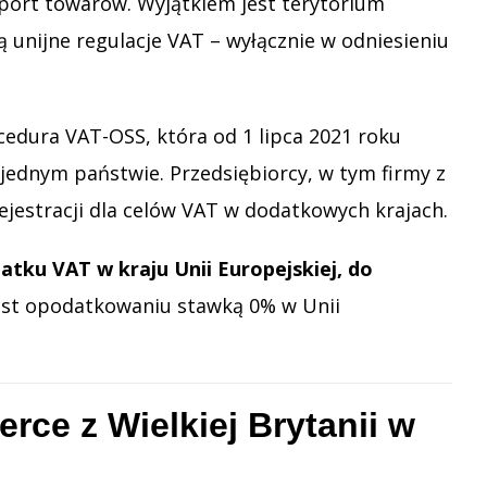
mport towarów. Wyjątkiem jest terytorium
ją unijne regulacje VAT – wyłącznie w odniesieniu
cedura VAT-OSS, która od 1 lipca 2021 roku
jednym państwie. Przedsiębiorcy, w tym firmy z
estracji dla celów VAT w dodatkowych krajach.
atku VAT w kraju Unii Europejskiej, do
ast opodatkowaniu stawką 0% w Unii
rce z Wielkiej Brytanii w