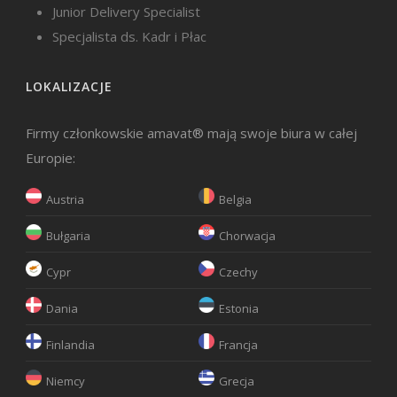
Junior Delivery Specialist
Specjalista ds. Kadr i Płac
LOKALIZACJE
Firmy członkowskie amavat® mają swoje biura w całej
Europie:
Austria
Belgia
Bułgaria
Chorwacja
Cypr
Czechy
Dania
Estonia
Finlandia
Francja
Niemcy
Grecja