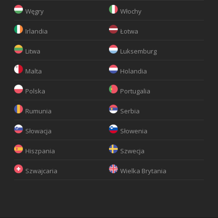
Węgry
Włochy
Irlandia
Łotwa
Litwa
Luksemburg
Malta
Holandia
Polska
Portugalia
Rumunia
Serbia
Słowacja
Słowenia
Hiszpania
Szwecja
Szwajcaria
Wielka Brytania