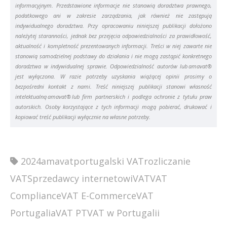
informacyjnym. Przedstawione informacje nie stanowią doradztwa prawnego,
podatkowego ani w zakresie zarządzania, jak również nie zastępują
indywidualnego doradztwa. Przy opracowaniu niniejszej publikacji dołożono
należytej staranności, jednak bez przejęcia odpowiedzialności za prawidłowość,
aktualność i kompletność prezentowanych informacji. Treści w niej zawarte nie
stanowią samodzielnej podstawy do działania i nie mogą zastąpić konkretnego
doradztwa w indywidualnej sprawie. Odpowiedzialność autorów lub amavat®
jest wyłączona. W razie potrzeby uzyskania wiążącej opinii prosimy o
bezpośredni kontakt z nami. Treść niniejszej publikacji stanowi własność
intelektualną amavat® lub firm partnerskich i podlega ochronie z tytułu praw
autorskich. Osoby korzystające z tych informacji mogą pobierać, drukować i
kopiować treść publikacji wyłącznie na własne potrzeby.
2024
amavat
portugalski VAT
rozliczanie
VAT
Sprzedawcy internetowi
VAT
VAT
Compliance
VAT E-Commerce
VAT
Portugalia
VAT PT
VAT w Portugalii