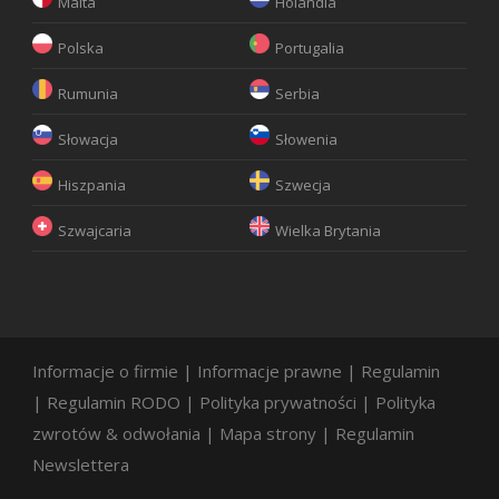
Malta
Holandia
Polska
Portugalia
Rumunia
Serbia
Słowacja
Słowenia
Hiszpania
Szwecja
Szwajcaria
Wielka Brytania
Informacje o firmie
|
Informacje prawne
|
Regulamin
|
Regulamin RODO
|
Polityka prywatności
|
Polityka
zwrotów & odwołania
|
Mapa strony
|
Regulamin
Newslettera