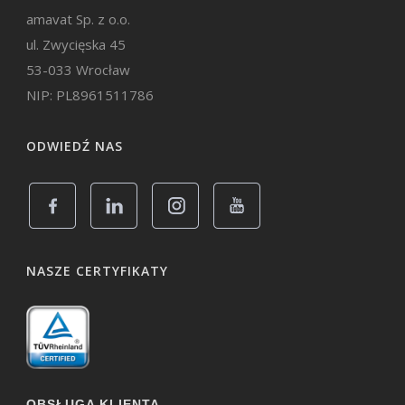
amavat Sp. z o.o.
ul. Zwycięska 45
53-033 Wrocław
NIP: PL8961511786
ODWIEDŹ NAS
NASZE CERTYFIKATY
OBSŁUGA KLIENTA