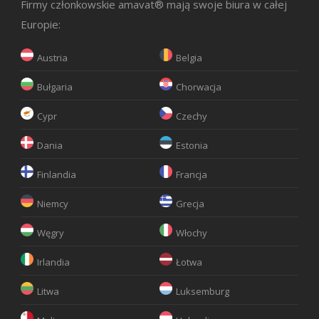
Firmy członkowskie amavat® mają swoje biura w całej
Europie:
Austria
Belgia
Bułgaria
Chorwacja
Cypr
Czechy
Dania
Estonia
Finlandia
Francja
Niemcy
Grecja
Węgry
Włochy
Irlandia
Łotwa
Litwa
Luksemburg