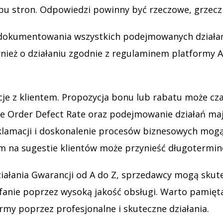
obu stron. Odpowiedzi powinny być rzeczowe, grzecz
okumentowania wszystkich podejmowanych działań
ież o działaniu zgodnie z regulaminem platformy A
cje z klientem. Propozycja bonu lub rabatu może 
 Order Defect Rate oraz podejmowanie działań mają
 reklamacji i doskonalenie procesów biznesowych mo
tym na sugestie klientów może przynieść długotermi
ziałania Gwarancji od A do Z, sprzedawcy mogą sku
fanie poprzez wysoką jakość obsługi. Warto pamięta
my poprzez profesjonalne i skuteczne działania.