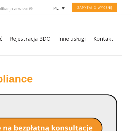
PL
ZAPYTAJ O WYCENĘ
plikacja amavat®
ć
Rejestracja BDO
Inne usługi
Kontakt
liance