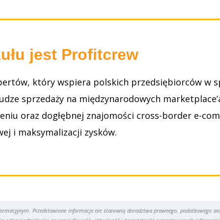
ułu jest Profitcrew
pertów, który wspiera polskich przedsiębiorców w s
udze sprzedaży na międzynarodowych marketplace’ach
eniu oraz dogłębnej znajomości cross-border e-co
ej i maksymalizacji zysków.
informacyjnym. Przedstawione informacje nie stanowią doradztwa prawnego, podatkowego ani 