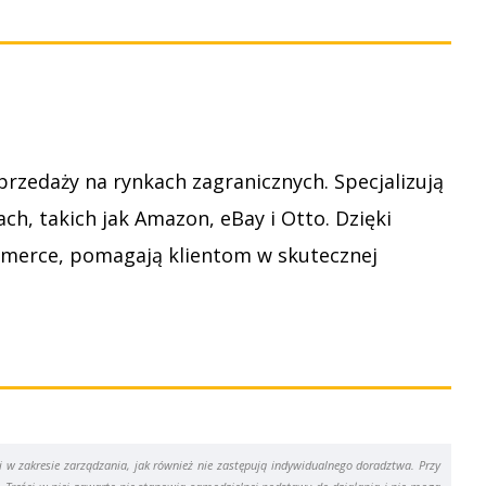
przedaży na rynkach zagranicznych. Specjalizują
, takich jak Amazon, eBay i Otto. Dzięki
mmerce, pomagają klientom w skutecznej
w zakresie zarządzania, jak również nie zastępują indywidualnego doradztwa. Przy