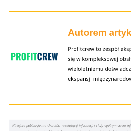
Autorem artyk
Profitcrew to zespół eks
się w kompleksowej obsł
wieloletniemu doświadcz
ekspansji międzynarodow
Niniejsza publikacja ma charakter niewiążącej informacji i służy ogólnym celom 