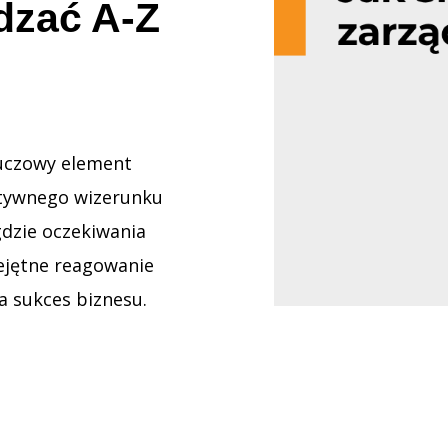
dzać A-Z
luczowy element
ytywnego wizerunku
gdzie oczekiwania
iejętne reagowanie
a sukces biznesu.