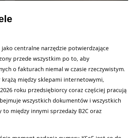
ele
jako centralne narzędzie potwierdzające
orzony przede wszystkim po to, aby
ch o fakturach niemal w czasie rzeczywistym.
y krążą między sklepami internetowymi,
026 roku przedsiębiorcy coraz częściej pracują
 obejmuje wszystkich dokumentów i wszystkich
 to między innymi sprzedaży B2C oraz
właśnie moment nadania numeru KSeF jest co do