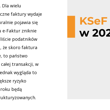
 Dla wielu
iczne faktury wydaje
ralnie pojawia się
 e-Faktur zniknie
liście podatników
 że skoro faktura
w, to państwo
ałej transakcji, w
ednak wygląda to
iększe ryzyko
6 roku będą
trukturyzowanych.