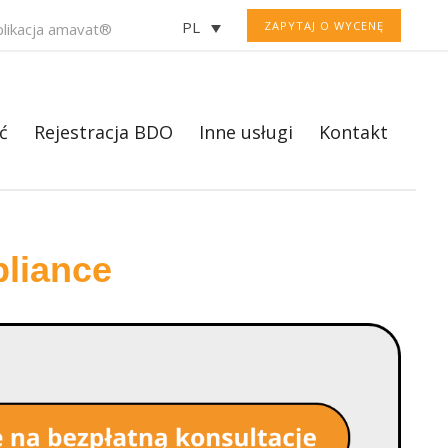
PL
ZAPYTAJ O WYCENĘ
plikacja amavat®
ć
Rejestracja BDO
Inne usługi
Kontakt
liance