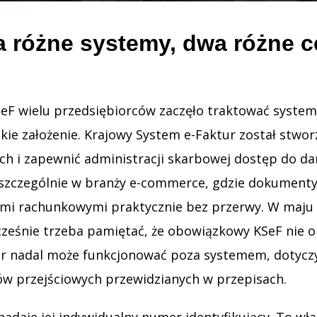
wa różne systemy, dwa różne c
 wielu przedsiębiorców zaczęło traktować system 
erokie założenie. Krajowy System e-Faktur został stw
i zapewnić administracji skarbowej dostęp do dany
, szczególnie w branży e-commerce, gdzie dokument
mi rachunkowymi praktycznie bez przerwy. W maju 2
ocześnie trzeba pamiętać, że obowiązkowy KSeF nie
ur nadal może funkcjonować poza systemem, dotyczy
ów przejściowych przewidzianych w przepisach.
i nadaje jej indywidualny numer identyfikujący. To 