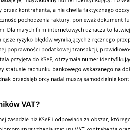
przez kontrahenta, a nie chwila faktycznego odcz
yczność pochodzenia faktury, ponieważ dokument fu
m. Dla małych firm internetowych oznacza to łatwie
jsze ryzyko błędów wynikających z ręcznego przep
łnej poprawności podatkowej transakcji, prawidłowo
ała przyjęta do KSeF, otrzymała numer identyfikując
 czy statusie rachunku bankowego wskazanego na d
 jednak przedsiębiorcy nadal muszą samodzielnie ko
tników VAT?
nej zasadzie niż KSeF i odpowiada za obszar, któreg
ębiorcom sprawdzenia statusu VAT kontrahenta oraz