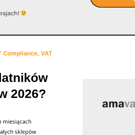
T Compliance, VAT
odatników
 w 2026?
 miesiącach
małych sklepów