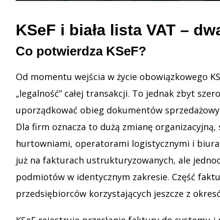
KSeF i biała lista VAT – d
Co potwierdza KSeF?
Od momentu wejścia w życie obowiązkowego KSeF
„legalność” całej transakcji. To jednak zbyt sz
uporządkować obieg dokumentów sprzedażowych 
Dla firm oznacza to dużą zmianę organizacyjną
hurtowniami, operatorami logistycznymi i biura
już na fakturach ustrukturyzowanych, ale jedn
podmiotów w identycznym zakresie. Część fakt
przedsiębiorców korzystających jeszcze z okres
KSeF rejestruje przesłanie faktury do systemu 