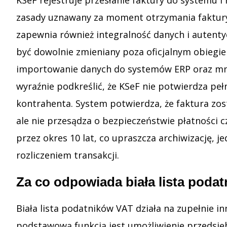
zasady uznawany za moment otrzymania faktury 
zapewnia również integralność danych i autent
być dowolnie zmieniany poza oficjalnym obiegie
importowanie danych do systemów ERP oraz mnie
wyraźnie podkreślić, że KSeF nie potwierdza pe
kontrahenta. System potwierdza, że faktura zost
ale nie przesądza o bezpieczeństwie płatności
przez okres 10 lat, co upraszcza archiwizację,
rozliczeniem transakcji.
Za co odpowiada biała lista poda
Biała lista podatników VAT działa na zupełnie in
podstawową funkcją jest umożliwienie przedsi