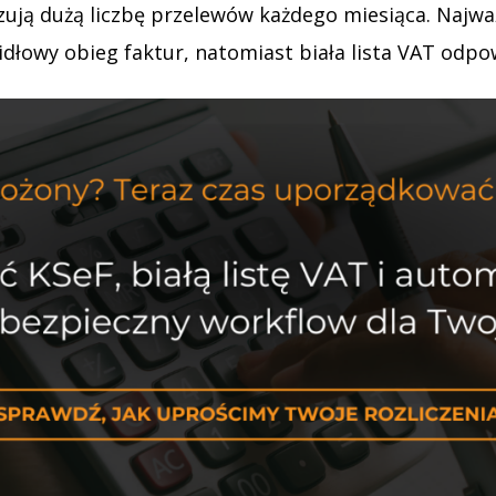
alizują dużą liczbę przelewów każdego miesiąca. Najw
idłowy obieg faktur, natomiast biała lista VAT odpo