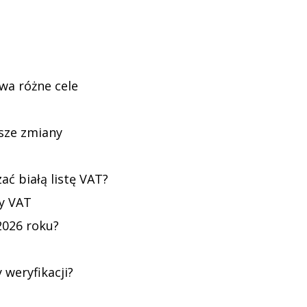
dwa różne cele
sze zmiany
ć białą listę VAT?
ty VAT
2026 roku?
 weryfikacji?