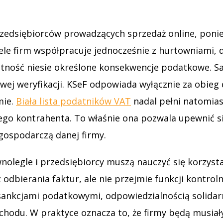
przedsiębiorców prowadzących sprzedaż online, pon
Wiele firm współpracuje jednocześnie z hurtowniami,
tność niesie określone konsekwencje podatkowe. S
ej weryfikacji. KSeF odpowiada wyłącznie za obieg
mie.
Biała lista podatników VAT
nadal pełni natomias
 kontrahenta. To właśnie ona pozwala upewnić się,
gospodarczą danej firmy.
olegle i przedsiębiorcy muszą nauczyć się korzystać
ierania faktur, ale nie przejmie funkcji kontrolny
ankcjami podatkowymi, odpowiedzialnością solidar
chodu. W praktyce oznacza to, że firmy będą musia