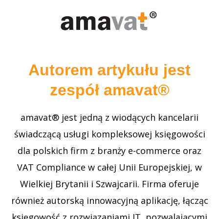
wymaga dostosowania. W większości takich
sytuacji, jeśli faktura została już wystawiona,
konieczne jest wystawienie faktury
korygującej, która formalnie obniża podstawę
Autorem artykułu jest
opodatkowania oraz kwotę podatku VAT i
zespół amavat®
przywraca zgodność dokumentacji z
rzeczywistym przebiegiem transakcji.
amavat® jest jedną z wiodących kancelarii
W praktyce dotyczy to przede wszystkim
świadczącą usługi kompleksowej księgowości
rabatów przyznanych po sprzedaży, zwrotów
dla polskich firm z branży e-commerce oraz
towarów lub opakowań oraz zwrotów całości
VAT Compliance w całej Unii Europejskiej, w
albo części zapłaty klientowi. Kluczowe z
Wielkiej Brytanii i Szwajcarii. Firma oferuje
perspektywy podatkowej nie jest jednak samo
również autorską innowacyjną aplikację, łącząc
zdarzenie, ale moment jego ujęcia. Po
księgowość z rozwiązaniami IT, pozwalającymi