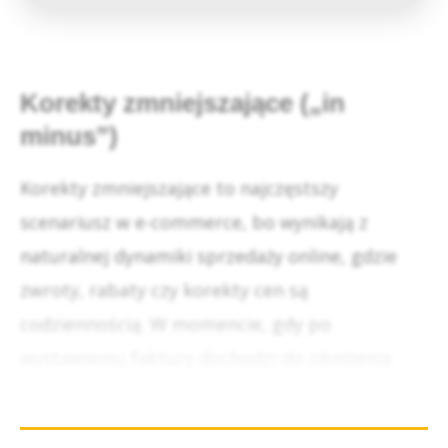
Korekty zmniejszające („in
minus”)
Korekty zmniejszające to najczęstszy
scenariusz w e-commerce, bo wynikają z
naturalnej dynamiki sprzedaży online, gdzie
zwroty, rabaty czy korekty cen są
codziennością. W momencie, gdy po
wystawieniu faktury dochodzi do obniżenia
wartości transakcji, pierwotny dokument
przestaje odzwierciedlać rzeczywistość i