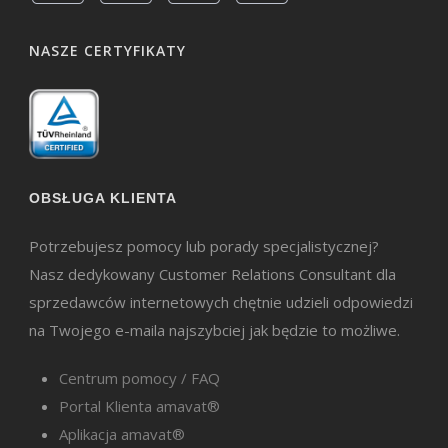
zaniżonej ceny, może wymagać ujęcia wstecz, w
NASZE CERTYFIKATY
okresie pierwotnego rozliczenia. To
rozróżnienie ma duże znaczenie w praktyce, bo
wpływa na sposób raportowania VAT i
ewentualne korekty deklaracji. W środowisku
KSeF dochodzi do tego konieczność
OBSŁUGA KLIENTA
jednoznacznego powiązania korekty z fakturą
Potrzebujesz pomocy lub porady specjalistycznej?
pierwotną poprzez jej numer systemowy, co
Nasz dedykowany Customer Relations Consultant dla
ogranicza pole do improwizacji i wymusza
sprzedawców internetowych chętnie udzieli odpowiedzi
większą precyzję w identyfikowaniu przyczyn
na Twojego e-maila najszybciej jak będzie to możliwe.
korekt.
Centrum pomocy / FAQ
Portal Klienta amavat®
Korekty błędów
Aplikacja amavat®