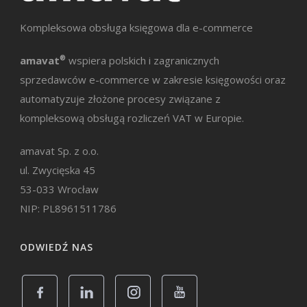
po wystawieniu faktury ujawniają się
okoliczności wskazujące, że wartość transakcji
Kompleksowa obsługa księgowa dla e-commerce
była błędnie określona albo uległa zmianie.
amavat
®
wspiera polskich i zagranicznych
Może to wynikać zarówno z pomyłki, jak i ze
sprzedawców e-commerce w zakresie księgowości oraz
zmiany warunków transakcji, która wpływa na
automatyzuje złożone procesy związane z
kompleksową obsługą rozliczeń VAT w Europie.
finalną kwotę należności.
amavat Sp. z o.o.
Z punktu widzenia rozliczeń najważniejszy jest
ul. Zwycięska 45
moment ujęcia takiej korekty. Korekty
53-033 Wrocław
zwiększające co do zasady rozlicza się na
NIP: PL8961511786
bieżąco, czyli w okresie, w którym powstała
ODWIEDŹ NAS
przyczyna korekty. Jeżeli jednak korekta wynika
z błędu istniejącego już w momencie
wystawienia faktury, na przykład błędnie