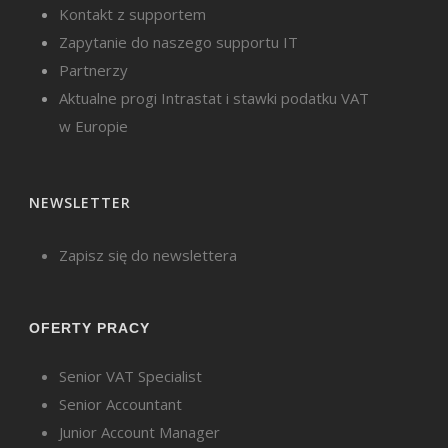
Kontakt z supportem
Korekty wynikające z błędów to osobna,
Zapytanie do naszego supportu IT
bardzo istotna kategoria, która obejmuje
Partnerzy
sytuacje, w których faktura od początku
Aktualne progi Intrastat i stawki podatku VAT
zawierała nieprawidłowe dane. Może to być
w Europie
błędna cena, niewłaściwa stawka VAT,
nieprawidłowo obliczona kwota podatku albo
NEWSLETTER
inna pomyłka w pozycjach dokumentu, która
wpływa na jego wartość lub zakres. W takich
Zapisz się do newslettera
przypadkach faktura nie wymaga
dostosowania do zmienionej rzeczywistości,
OFERTY PRACY
tylko poprawienia błędu, który istniał już w
Senior VAT Specialist
momencie jej wystawienia.
Senior Accountant
Junior Account Manager
Warto przy tym jasno oddzielić błędy istotne