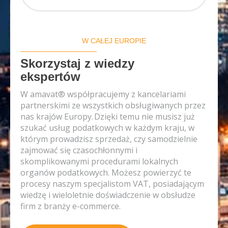
W CAŁEJ EUROPIE
Skorzystaj z wiedzy
ekspertów
W amavat® współpracujemy z kancelariami
partnerskimi ze wszystkich obsługiwanych przez
nas krajów Europy. Dzięki temu nie musisz już
szukać usług podatkowych w każdym kraju, w
którym prowadzisz sprzedaż, czy samodzielnie
zajmować się czasochłonnymi i
skomplikowanymi procedurami lokalnych
organów podatkowych. Możesz powierzyć te
procesy naszym specjalistom VAT, posiadającym
wiedzę i wieloletnie doświadczenie w obsłudze
firm z branży e-commerce.