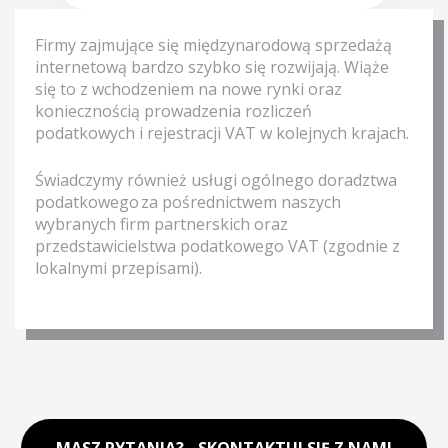
Firmy zajmujące się międzynarodową sprzedażą
internetową bardzo szybko się rozwijają. Wiąże
się to z wchodzeniem na nowe rynki oraz
koniecznością prowadzenia rozliczeń
podatkowych i rejestracji VAT w kolejnych krajach.
Świadczymy również usługi ogólnego doradztwa
podatkowego za pośrednictwem naszych
wybranych firm partnerskich oraz
przedstawicielstwa podatkowego VAT (zgodnie z
lokalnymi przepisami).
MASZ PYTANIA? - SKONTAKTUJ SIĘ Z NAMI