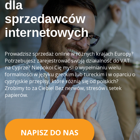
dla
sprzedawców
internetowych
Prowadzisz sprzedaż online w różnych krajach Europy?
Potrzebujesz zarejestrować swoją działalność do VAT
na Cyprze? Niepokoi Cię myśl o wypełnianiu wielu
formalności w języku greckim lub tureckim i w oparciu o
cypryjskie przepisy, które różnią się od polskich?
Zrobimy to za Ciebie! Bez nerwów, stresów i setek
papierów.
NAPISZ DO NAS