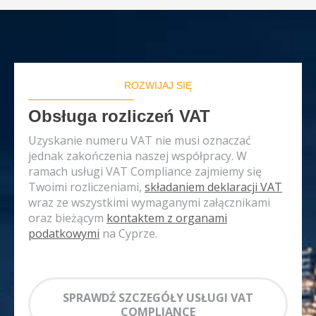
ROZWIJAJ SIĘ
Obsługa rozliczeń VAT
Uzyskanie numeru VAT nie musi oznaczać
jednak zakończenia naszej współpracy. W
ramach usługi VAT Compliance zajmiemy się
Twoimi rozliczeniami,
składaniem deklaracji VAT
wraz ze wszystkimi wymaganymi załącznikami
oraz bieżącym
kontaktem z organami
podatkowymi
na Cyprze.
SPRAWDŹ SZCZEGÓŁY USŁUGI VAT
COMPLIANCE