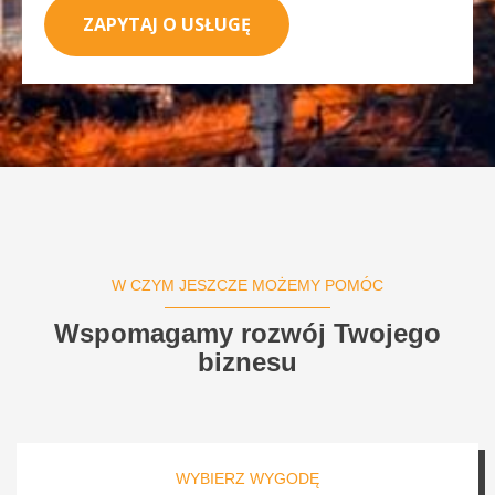
ZAPYTAJ O USŁUGĘ
W CZYM JESZCZE MOŻEMY POMÓC
Wspomagamy rozwój Twojego
biznesu
WYBIERZ WYGODĘ