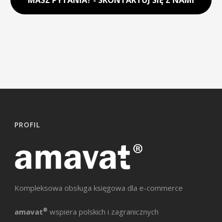
PROFIL
Kompleksowa obsługa księgowa dla e-commerce
amavat
®
wspiera polskich i zagranicznych