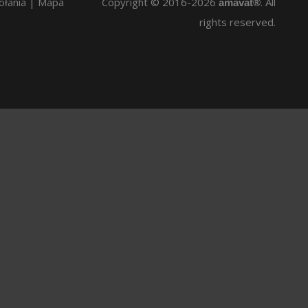
ołania
|
Mapa
Copyright © 2016-2026
. All
amavat®
rights reserved.