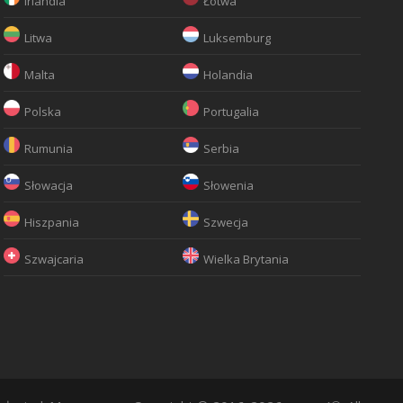
Irlandia
Łotwa
Litwa
Luksemburg
Malta
Holandia
Polska
Portugalia
Rumunia
Serbia
Słowacja
Słowenia
Hiszpania
Szwecja
Szwajcaria
Wielka Brytania