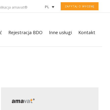
PL
ZAPYTAJ O WYCENĘ
plikacja amavat®
ć
Rejestracja BDO
Inne usługi
Kontakt