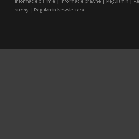
Informacje o firmie
|
Informacje prawne
|
Regulamin
|
Re
strony
|
Regulamin Newslettera