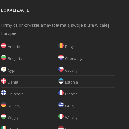
LOKALIZACJE
Firmy członkowskie amavat® mają swoje biura w całej
Europie:
Austria
Belgia
Bułgaria
Chorwacja
Cypr
Czechy
Dania
Estonia
Finlandia
Francja
Niemcy
Grecja
Węgry
Włochy