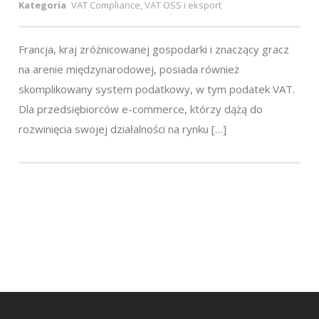
Kategoria
VAT Compliance, VAT OSS i eksport
Francja, kraj zróżnicowanej gospodarki i znaczący gracz
na arenie międzynarodowej, posiada również
skomplikowany system podatkowy, w tym podatek VAT.
Dla przedsiębiorców e-commerce, którzy dążą do
rozwinięcia swojej działalności na rynku […]