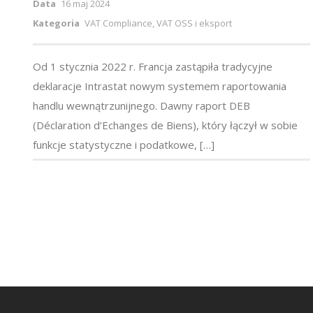
Data
16 maj 2024
Kategoria
VAT Compliance, VAT OSS i eksport
Od 1 stycznia 2022 r. Francja zastąpiła tradycyjne
deklaracje Intrastat nowym systemem raportowania
handlu wewnątrzunijnego. Dawny raport DEB
(Déclaration d’Echanges de Biens), który łączył w sobie
funkcje statystyczne i podatkowe, […]