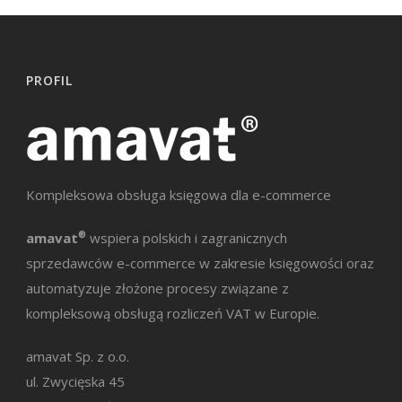
PROFIL
Kompleksowa obsługa księgowa dla e-commerce
amavat
®
wspiera polskich i zagranicznych
sprzedawców e-commerce w zakresie księgowości oraz
automatyzuje złożone procesy związane z
kompleksową obsługą rozliczeń VAT w Europie.
amavat Sp. z o.o.
ul. Zwycięska 45