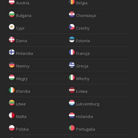
Austria
Belgia
Bułgaria
Chorwacja
Cypr
Czechy
Dania
Estonia
Finlandia
Francja
Niemcy
Grecja
Węgry
Włochy
Irlandia
Łotwa
Litwa
Luksemburg
Malta
Holandia
Polska
Portugalia