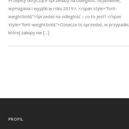
Przepisy dotyczące sprzedaży na odległość: objaśnienie,
wymagania i wyjątki w roku 2019 r. </span style=”font-
weight:bold;”>Sprzedaż na odległość – co to jest? </span
style=”font-weight:bold;”>Oznacza to sprzedaż, w przypadk
której zakupy nie […]
PROFIL