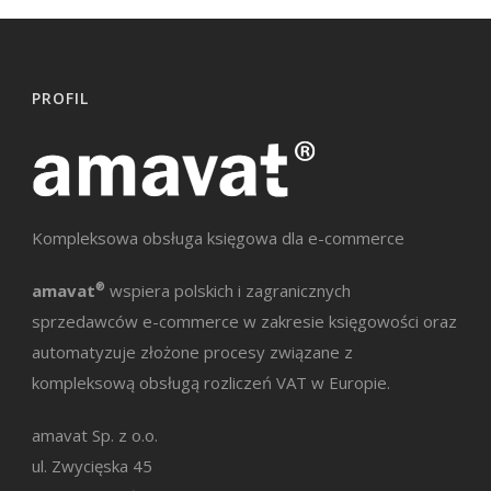
PROFIL
Kompleksowa obsługa księgowa dla e-commerce
amavat
®
wspiera polskich i zagranicznych
sprzedawców e-commerce w zakresie księgowości oraz
automatyzuje złożone procesy związane z
kompleksową obsługą rozliczeń VAT w Europie.
amavat Sp. z o.o.
ul. Zwycięska 45