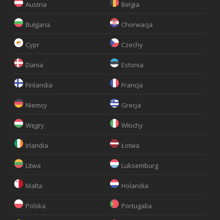
Austria
Belgia
Bułgaria
Chorwacja
Cypr
Czechy
Dania
Estonia
Finlandia
Francja
Niemcy
Grecja
Węgry
Włochy
Irlandia
Łotwa
Litwa
Luksemburg
Malta
Holandia
Polska
Portugalia