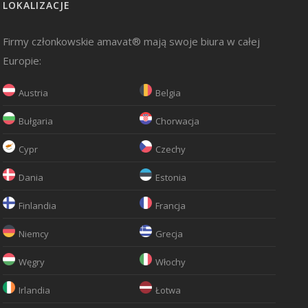
LOKALIZACJE
Firmy członkowskie amavat® mają swoje biura w całej
Europie:
Austria
Belgia
Bułgaria
Chorwacja
Cypr
Czechy
Dania
Estonia
Finlandia
Francja
Niemcy
Grecja
Węgry
Włochy
Irlandia
Łotwa