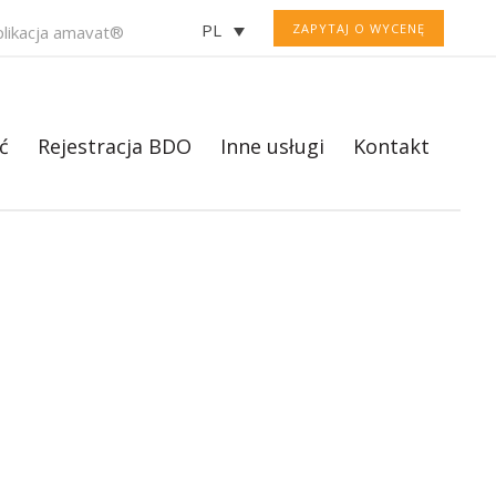
PL
ZAPYTAJ O WYCENĘ
plikacja amavat®
ć
Rejestracja BDO
Inne usługi
Kontakt