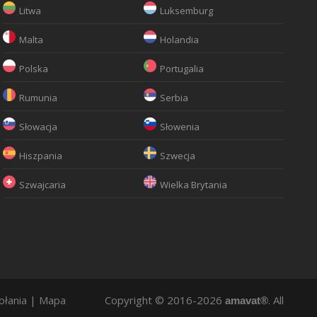
Litwa
Luksemburg
Malta
Holandia
Polska
Portugalia
Rumunia
Serbia
Słowacja
Słowenia
Hiszpania
Szwecja
Szwajcaria
Wielka Brytania
ołania
|
Mapa
Copyright © 2016-2026
. All
amavat®