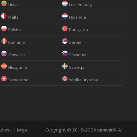
Litwa
Luksemburg
Malta
Holandia
Polska
Portugalia
Rumunia
Serbia
Słowacja
Słowenia
Hiszpania
Szwecja
Szwajcaria
Wielka Brytania
ołania
|
Mapa
Copyright © 2016-2026
. All
amavat®