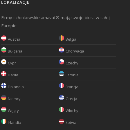
LOKALIZACJE
Firmy członkowskie amavat® mają swoje biura w całej
Europie:
Austria
Belgia
Bułgaria
Chorwacja
Cypr
Czechy
Dania
Estonia
Finlandia
Francja
Niemcy
Grecja
Węgry
Włochy
Irlandia
Łotwa