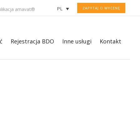
PL
ZAPYTAJ O WYCENĘ
plikacja amavat®
ć
Rejestracja BDO
Inne usługi
Kontakt