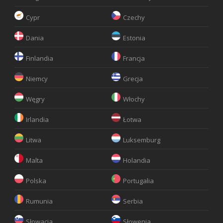
Cypr
Czechy
Dania
Estonia
Finlandia
Francja
Niemcy
Grecja
Węgry
Włochy
Irlandia
Łotwa
Litwa
Luksemburg
Malta
Holandia
Polska
Portugalia
Rumunia
Serbia
Słowacja
Słowenia