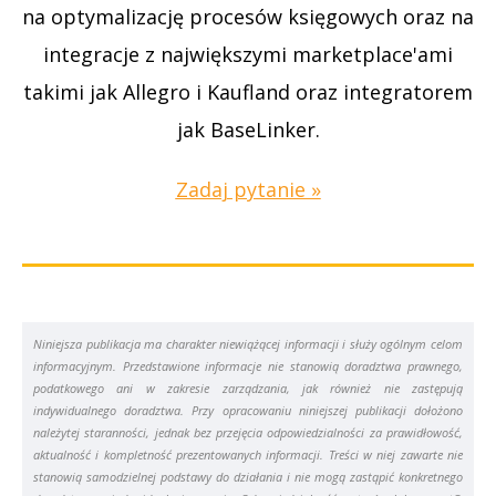
na optymalizację procesów księgowych oraz na
integracje z największymi marketplace'ami
takimi jak Allegro i Kaufland oraz integratorem
jak BaseLinker.
Zadaj pytanie »
Niniejsza publikacja ma charakter niewiążącej informacji i służy ogólnym celom
informacyjnym. Przedstawione informacje nie stanowią doradztwa prawnego,
podatkowego ani w zakresie zarządzania, jak również nie zastępują
indywidualnego doradztwa. Przy opracowaniu niniejszej publikacji dołożono
należytej staranności, jednak bez przejęcia odpowiedzialności za prawidłowość,
aktualność i kompletność prezentowanych informacji. Treści w niej zawarte nie
stanowią samodzielnej podstawy do działania i nie mogą zastąpić konkretnego