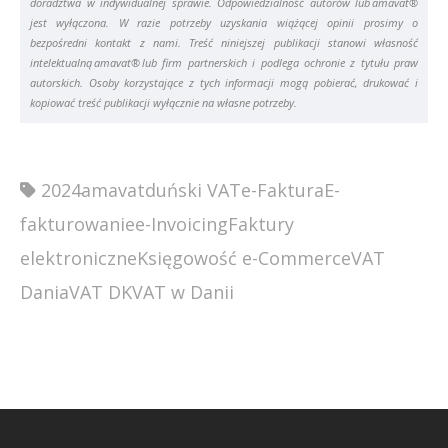
doradztwa w indywidualnej sprawie. Odpowiedzialność autorów lub amavat®
jest wyłączona. W razie potrzeby uzyskania wiążącej opinii prosimy o
bezpośredni kontakt z nami. Treść niniejszej publikacji stanowi własność
intelektualną amavat® lub firm partnerskich i podlega ochronie z tytułu praw
autorskich. Osoby korzystające z tych informacji mogą pobierać, drukować i
kopiować treść publikacji wyłącznie na własne potrzeby.
2024
amavat
duński VAT
e-Faktura
E-
fakturowanie
e-Invoicing
Faktury
elektroniczne
Księgowość e-Commerce
VAT
Dania
VAT DK
VAT w Danii