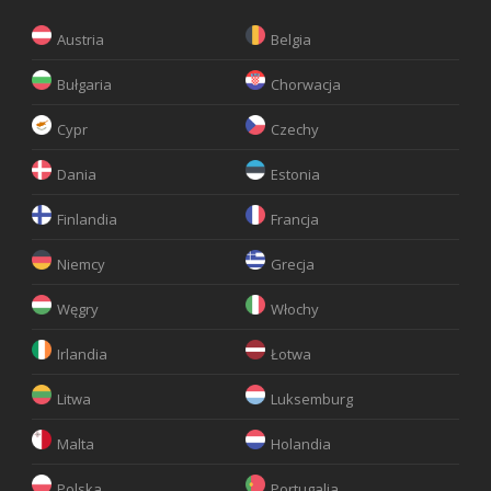
Austria
Belgia
Bułgaria
Chorwacja
Cypr
Czechy
Dania
Estonia
Finlandia
Francja
Niemcy
Grecja
Węgry
Włochy
Irlandia
Łotwa
Litwa
Luksemburg
Malta
Holandia
Polska
Portugalia