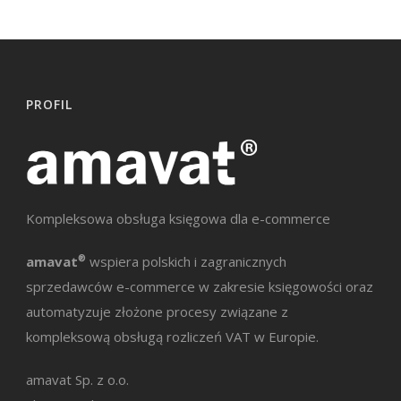
PROFIL
Kompleksowa obsługa księgowa dla e-commerce
amavat
®
wspiera polskich i zagranicznych
sprzedawców e-commerce w zakresie księgowości oraz
automatyzuje złożone procesy związane z
kompleksową obsługą rozliczeń VAT w Europie.
amavat Sp. z o.o.