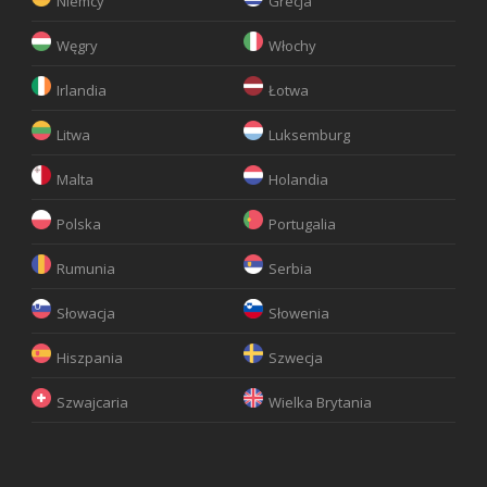
Niemcy
Grecja
Węgry
Włochy
Irlandia
Łotwa
Litwa
Luksemburg
Malta
Holandia
Polska
Portugalia
Rumunia
Serbia
Słowacja
Słowenia
Hiszpania
Szwecja
Szwajcaria
Wielka Brytania