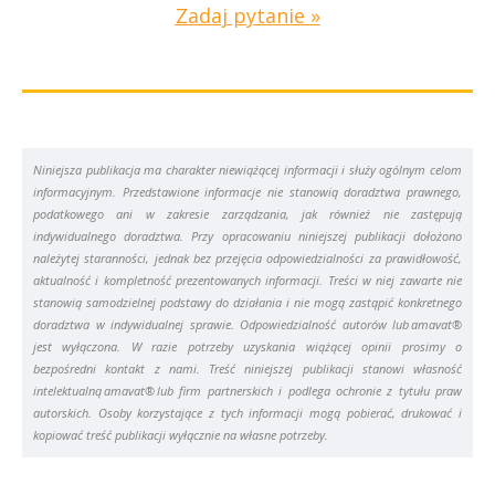
Zadaj pytanie »
Niniejsza publikacja ma charakter niewiążącej informacji i służy ogólnym celom
informacyjnym. Przedstawione informacje nie stanowią doradztwa prawnego,
podatkowego ani w zakresie zarządzania, jak również nie zastępują
indywidualnego doradztwa. Przy opracowaniu niniejszej publikacji dołożono
należytej staranności, jednak bez przejęcia odpowiedzialności za prawidłowość,
aktualność i kompletność prezentowanych informacji. Treści w niej zawarte nie
stanowią samodzielnej podstawy do działania i nie mogą zastąpić konkretnego
doradztwa w indywidualnej sprawie. Odpowiedzialność autorów lub amavat®
jest wyłączona. W razie potrzeby uzyskania wiążącej opinii prosimy o
bezpośredni kontakt z nami. Treść niniejszej publikacji stanowi własność
intelektualną amavat® lub firm partnerskich i podlega ochronie z tytułu praw
autorskich. Osoby korzystające z tych informacji mogą pobierać, drukować i
kopiować treść publikacji wyłącznie na własne potrzeby.