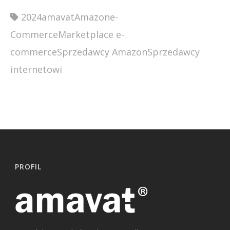
2024
amavat
Amazon
e-
Commerce
Marketplace e-
commerce
Sprzedawcy Amazon
Sprzedawcy
internetowi
PROFIL