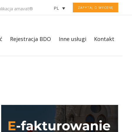
PL
ZAPYTAJ O WYCENĘ
plikacja amavat®
ć
Rejestracja BDO
Inne usługi
Kontakt