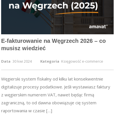
E-fakturowanie na Węgrzech 2026 – co
musisz wiedzieć
Data
30 kwi 2024
Kategoria
Księgowość e-commerce
Węgierski system fiskalny od kilku lat konsekwentnie
digitalizuje procesy podatkowe. Jeśli wystawiasz faktury
z węgierskim numerem VAT, nawet będąc firmą
zagraniczną, to od dawna obowiązuje cię system
raportowania w czasie […]