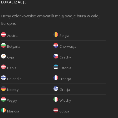
LOKALIZACJE
Firmy członkowskie amavat® mają swoje biura w całej
Europie:
Austria
Belgia
Bułgaria
Chorwacja
Cypr
Czechy
Dania
Estonia
Finlandia
Francja
Niemcy
Grecja
Węgry
Włochy
Irlandia
Łotwa