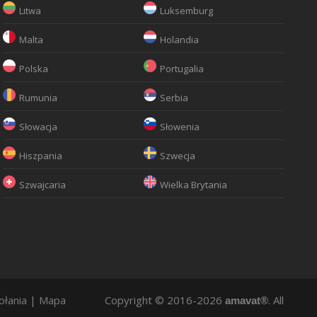
Litwa
Luksemburg
Malta
Holandia
Polska
Portugalia
Rumunia
Serbia
Słowacja
Słowenia
Hiszpania
Szwecja
Szwajcaria
Wielka Brytania
ołania
|
Mapa
Copyright © 2016-2026
. All
amavat®