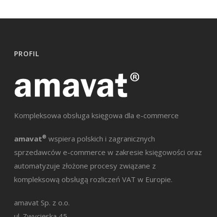
PROFIL
Kompleksowa obsługa księgowa dla e-commerce
amavat
®
wspiera polskich i zagranicznych
sprzedawców e-commerce w zakresie księgowości oraz
automatyzuje złożone procesy związane z
kompleksową obsługą rozliczeń VAT w Europie.
amavat Sp. z o.o.
ul. Zwycięska 45