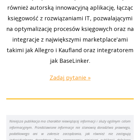
również autorską innowacyjną aplikację, łącząc
księgowość z rozwiązaniami IT, pozwalającymi
na optymalizację procesów księgowych oraz na
integracje z największymi marketplace'ami
takimi jak Allegro i Kaufland oraz integratorem
jak BaseLinker.
Zadaj pytanie »
Niniejsza publikacja ma charakter niewiążącej informacji i służy ogólnym celom
informacyjnym. Przedstawione informacje nie stanowią doradztwa prawnego,
podatkowego ani w zakresie zarządzania, jak również nie zastępują
indywidualnego doradztwa. Przy opracowaniu niniejszej publikacji dołożono