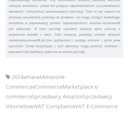
należytej staranności, jednak bez przejęcia odpowiedzialności za prawidłowość,
aktualność i kompletność prezentowanych informacji. Treści w niej zawarte nie
stanowią samodzielnej podstawy do działania i nie mogą zastąpić konkretnego
doradztwa w indywidualnej sprawie. Odpowiedzialność autorów lub amavat®
jest wyłączona. W razie potrzeby uzyskania wiążącej opinii prosimy o
bezpośredni kontakt z nami. Treść niniejszej publikacji stanowi własność
intelektualną amavat® lub firm partnerskich i podlega ochronie z tytułu praw
autorskich. Osoby korzystające z tych informacji mogą pobierać, drukować i
kopiować treść publikacji wyłącznie na własne potrzeby.
2024
amavat
Amazon
e-
Commerce
eCommerce
Marketplace e-
commerce
Sprzedawcy Amazon
Sprzedawcy
internetowi
VAT Compliance
VAT E-Commerce