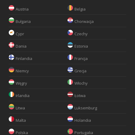
Austria
Belgia
Bułgaria
Chorwacja
Cypr
Czechy
Dania
Estonia
Finlandia
Francja
Niemcy
Grecja
Węgry
Włochy
Irlandia
Łotwa
Litwa
Luksemburg
Malta
Holandia
Polska
Portugalia