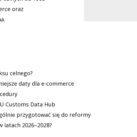
erce oraz
a.
ksu celnego?
iejsze daty dla e-commerce
ocedury
EU Customs Data Hub
ególnie przygotować się do reformy
w latach 2026–2028?