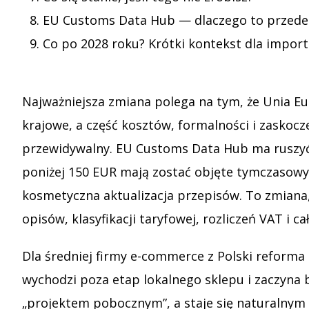
EU Customs Data Hub — dlaczego to przede w
Co po 2028 roku? Krótki kontekst dla impor
Najważniejsza zmiana polega na tym, że Unia E
krajowe, a część kosztów, formalności i zaskocz
przewidywalny. EU Customs Data Hub ma ruszyć d
poniżej 150 EUR mają zostać objęte tymczasowym
kosmetyczna aktualizacja przepisów. To zmiana, 
opisów, klasyfikacji taryfowej, rozliczeń VAT i c
Dla średniej firmy e-commerce z Polski reform
wychodzi poza etap lokalnego sklepu i zaczyna b
„projektem pobocznym”, a staje się naturalnym