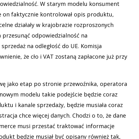
odpowiedzialność. W starym modelu konsument
 on faktycznie kontrolował opis produktu,
celne działały w krajobrazie rozproszonych
ma przesunąć odpowiedzialność na
sprzedaż na odległość do UE. Komisja
ienie, że cło i VAT zostaną zapłacone już przy
wę jako etap po stronie przewoźnika, operatora
W nowym modelu takie podejście będzie coraz
oduktu i kanale sprzedaży, będzie musiała coraz
tracja chce więcej danych. Chodzi o to, że dane
ommerce musi przestać traktować informacje
dukt będzie musiał być opisany również tak,