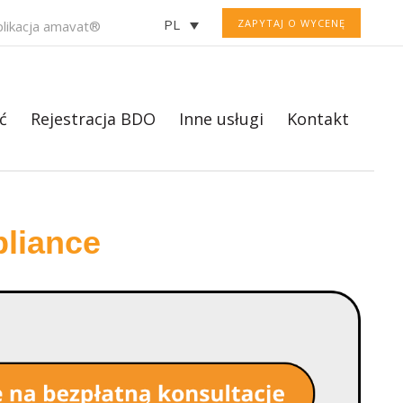
PL
ZAPYTAJ O WYCENĘ
plikacja amavat®
ć
Rejestracja BDO
Inne usługi
Kontakt
liance