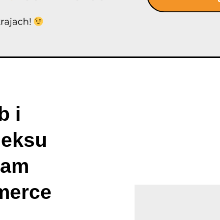
 i
deksu
ram
merce