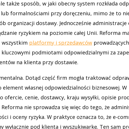
, ale także sposób, w jaki obecny system rozkłada 
ub formalnościami przy doręczeniu, mimo że to nie
b organizacji dostawy. Jednocześnie administracje 
ądzanie ryzykiem na poziomie całej Unii. Reforma 
de wszystkim
platformy i sprzedawców
prowadzących 
ę kluczowymi podmiotami odpowiedzialnymi za zapewn
entów na klienta przy dostawie.
 mentalna. Dotąd część firm mogła traktować odpra
ko element własnej odpowiedzialności biznesowej. 
 o ofercie, cenie, dostawcy, kraju wysyłki, opisie pr
. Reforma nie sprowadza się więc do tego, że adminis
ości i oceny ryzyka. W praktyce oznacza to, że e-c
 wyłącznie pod klienta i wyszukiwarkę. Ten sam pro