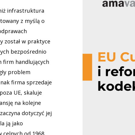
iż infrastruktura
ktowany z myślą o
 odprawach
 został w praktyce
nych bezpośrednio
h firm handlujących
egły problem
ednak firma sprzedaje
poza UE, skaluje
ansję na kolejne
zaczyna dotyczyć jej
a ją jako
w celnych od 1968