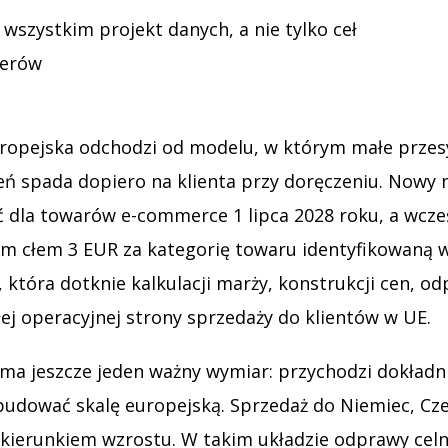
szystkim projekt danych, a nie tylko ceł
terów
uropejska odchodzi od modelu, w którym małe przes
eń spada dopiero na klienta przy doręczeniu. Nowy 
la towarów e-commerce 1 lipca 2028 roku, a wcześni
 cłem 3 EUR za kategorię towaru identyfikowaną we
która dotknie kalkulacji marży, konstrukcji cen, o
ałej operacyjnej strony sprzedaży do klientów w UE.
a ma jeszcze jeden ważny wymiar: przychodzi dokład
udować skalę europejską. Sprzedaż do Niemiec, Czec
 kierunkiem wzrostu. W takim układzie odprawy cel