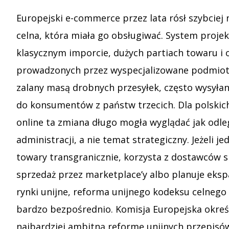
Europejski e-commerce przez lata rósł szybciej n
celna, która miała go obsługiwać. System proje
klasycznym imporcie, dużych partiach towaru i
prowadzonych przez wyspecjalizowane podmioty
zalany masą drobnych przesyłek, często wysyła
do konsumentów z państw trzecich. Dla polskic
online ta zmiana długo mogła wyglądać jak odl
administracji, a nie temat strategiczny. Jeżeli j
towary transgranicznie, korzysta z dostawców s
sprzedaż przez marketplace’y albo planuje eksp
rynki unijne, reforma unijnego kodeksu celnego 
bardzo bezpośrednio. Komisja Europejska określ
najbardziej ambitną reformę unijnych przepisó