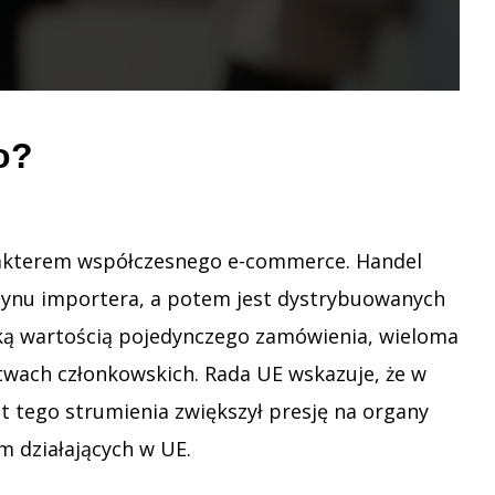
o?
arakterem współczesnego e-commerce. Handel
azynu importera, a potem jest dystrybuowanych
iską wartością pojedynczego zamówienia, wieloma
wach członkowskich. Rada UE wskazuje, że w
st tego strumienia zwiększył presję na organy
m działających w UE.