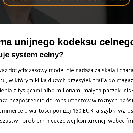
rma unijnego kodeksu celneg
uje system celny?
waż dotychczasowy model nie nadąża za skalą i ch
tu, w którym kilka dużych przesyłek trafia do mag
ienia z tysiącami albo milionami małych paczek, n
dażą bezpośrednio do konsumentów w różnych państ
-commerce o wartości poniżej 150 EUR, a szybki wzro
oszustw i problem nieuczciwej konkurencji wobec fir