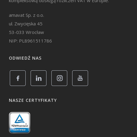
kompleksową obsługą rozliczeń VAT w Europie.
amavat Sp. z o.o.
ul. Zwycięska 45
53-033 Wrocław
NIP: PL8961511786
ODWIEDŹ NAS
NASZE CERTYFIKATY