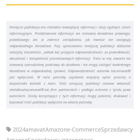
Niniejsza publikacja ma charakter niewiążącej informacji i służy ogólnym celom
informacyjnym. Przedstawione informacje nie stanowią doradztwa prawnego,
podatkowego ani w zakresie zarządzania, jak również nie zastępują
indywidualnego doradztwa. Przy opracowaniu niniejszej publikacji dołożono
należytej staranności, jednak bez przejęcia odpowiedzialności za prawidłowość,
aktualność i kompletność prezentowanych informacji. Treści w niej zawarte nie
stanowią samodzielnej podstawy do działania i nie mogą zastąpić konkretnego
doradztwa w indywidualnej sprawie. Odpowiedzialność autorów lub amavat®
jest wyłączona. W razie potrzeby uzyskania wiążącej opinii prosimy o
bezpośredni kontakt z nami. Treść niniejszej publikacji stanowi własność
intelektualną amavat® lub firm partnerskich i podlega ochronie z tytułu praw
autorskich. Osoby korzystające z tych informacji mogą pobierać, drukować i
kopiować treść publikacji wyłącznie na własne potrzeby.
2024
amavat
Amazon
e-Commerce
Sprzedawcy
Amazon
Sprzedawcy internetowi