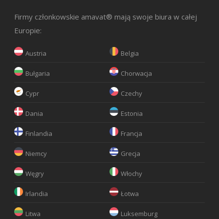
Firmy członkowskie amavat® mają swoje biura w całej
Europie:
Austria
Belgia
Bułgaria
Chorwacja
Cypr
Czechy
Dania
Estonia
Finlandia
Francja
Niemcy
Grecja
Węgry
Włochy
Irlandia
Łotwa
Litwa
Luksemburg