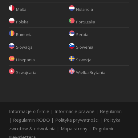
Malta
Holandia
Polska
Portugalia
Rumunia
Serbia
Słowacja
Słowenia
Hiszpania
Szwecja
Szwajcaria
Wielka Brytania
Informacje o firmie
|
Informacje prawne
|
Regulamin
|
Regulamin RODO
|
Polityka prywatności
|
Polityka
zwrotów & odwołania
|
Mapa strony
|
Regulamin
Newslettera