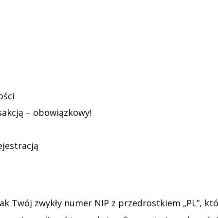
ości
akcją – obowiązkowy!
ejestracją
 jak Twój zwykły numer NIP z przedrostkiem „PL”, kt