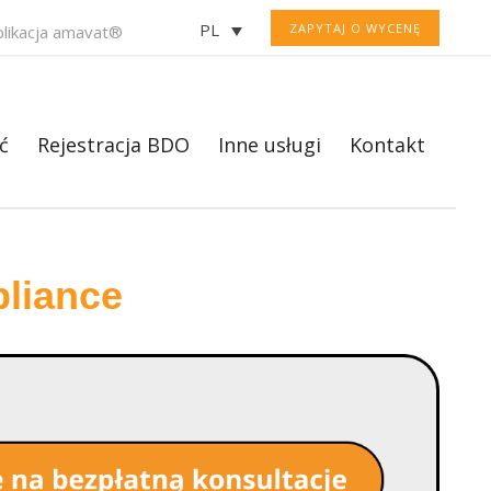
PL
ZAPYTAJ O WYCENĘ
plikacja amavat®
ć
Rejestracja BDO
Inne usługi
Kontakt
liance