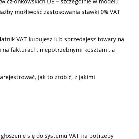
stw członkowskich UE – szczególnie w modelu
ciażby możliwość zastosowania stawki 0% VAT
datnik VAT kupujesz lub sprzedajesz towary na
mi na fakturach, niepotrzebnymi kosztami, a
zarejestrować, jak to zrobić, z jakimi
 zgłoszenie się do systemu VAT na potrzeby