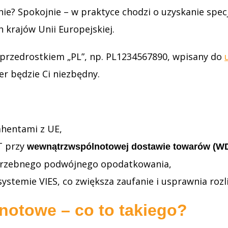
e? Spokojnie – w praktyce chodzi o uzyskanie spec
 krajów Unii Europejskiej.
 przedrostkiem „PL”, np. PL1234567890, wpisany do
r będzie Ci niezbędny.
ahentami z UE,
T przy
wewnątrzwspólnotowej dostawie towarów (W
potrzebnego podwójnego opodatkowania,
stemie VIES, co zwiększa zaufanie i usprawnia rozli
notowe – co to takiego?