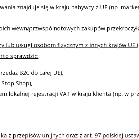
wania znajduje się w kraju nabywcy z UE (np. market
Twoich wewnątrzwspólnotowych zakupów przekroczył
ary lub usługi osobom fizycznym z innych krajów UE 
rto sprawdzić:
rzedaż B2C do całej UE),
 Stop Shop),
em lokalnej rejestracji VAT w kraju klienta (np. w
 z przepisów unijnych oraz z art. 97 polskiej ustawy