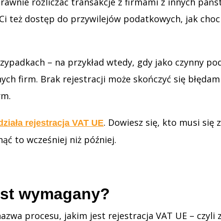
prawnie rozliczać transakcje z firmami z innych pań
Ci też dostęp do przywilejów podatkowych, jak cho
zypadkach – na przykład wtedy, gdy jako czynny po
nych firm. Brak rejestracji może skończyć się błęda
ym.
. Dowiesz się, kto musi się 
działa rejestracja VAT UE
ąć to wcześniej niż później.
jest wymagany?
zwa procesu, jakim jest rejestracja VAT UE – czyli