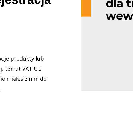
woje produkty lub
ej, temat VAT UE
nie miałeś z nim do
.