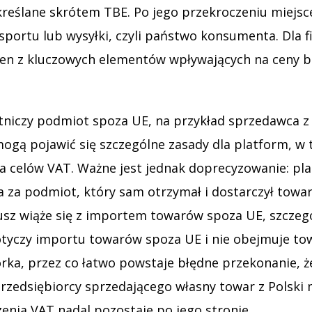
kreślane skrótem TBE. Po jego przekroczeniu miejsc
portu lub wysyłki, czyli państwo konsumenta. Dla fi
 jeden z kluczowych elementów wpływających na ceny b
tniczy podmiot spoza UE, na przykład sprzedawca z k
mogą pojawić się szczególne zasady dla platform, w
la celów VAT. Ważne jest jednak doprecyzowanie: p
 za podmiot, który sam otrzymał i dostarczył towar
usz wiąże się z importem towarów spoza UE, szczegó
otyczy importu towarów spoza UE i nie obejmuje to
rka, przez co łatwo powstaje błędne przekonanie, 
o przedsiębiorcy sprzedającego własny towar z Pols
nia VAT nadal pozostaje po jego stronie.