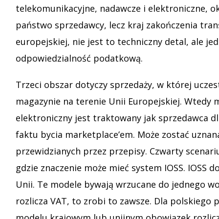
telekomunikacyjne, nadawcze i elektroniczne, o
państwo sprzedawcy, lecz kraj zakończenia trans
europejskiej, nie jest to techniczny detal, ale
odpowiedzialność podatkową.
Trzeci obszar dotyczy sprzedaży, w której uczes
magazynie na terenie Unii Europejskiej. Wtedy 
elektroniczny jest traktowany jak sprzedawca d
faktu bycia marketplace’em. Może zostać uznana
przewidzianych przez przepisy. Czwarty scenari
gdzie znaczenie może mieć system IOSS. IOSS d
Unii. Te modele bywają wrzucane do jednego wo
rozlicza VAT, to zrobi to zawsze. Dla polskieg
modelu krajowym lub unijnym obowiązek rozlicze