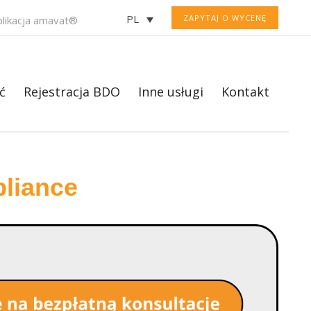
PL
ZAPYTAJ O WYCENĘ
plikacja amavat®
ć
Rejestracja BDO
Inne usługi
Kontakt
liance