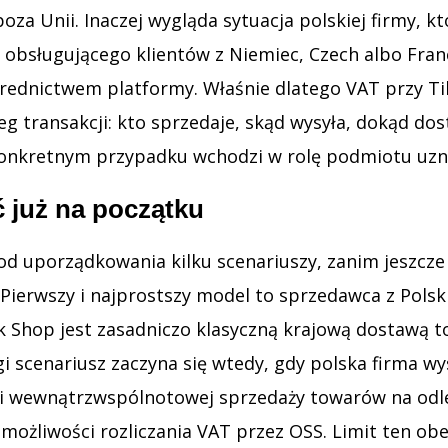
za Unii. Inaczej wygląda sytuacja polskiej firmy, k
 obsługującego klientów z Niemiec, Czech albo Franc
ednictwem platformy. Właśnie dlatego VAT przy Ti
eg transakcji: kto sprzedaje, skąd wysyła, dokąd dos
konkretnym przypadku wchodzi w rolę podmiotu uzn
ć już na początku
d uporządkowania kilku scenariuszy, zanim jeszcze
Pierwszy i najprostszy model to sprzedawca z Polski,
ok Shop jest zasadniczo klasyczną krajową dostawą t
i scenariusz zaczyna się wtedy, gdy polska firma w
li wewnątrzwspólnotowej sprzedaży towarów na odleg
możliwości rozliczania VAT przez OSS. Limit ten ob