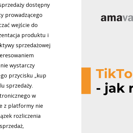
 sprzedaży dostępny
rcy prowadzącego
czać wejście do
zentacja produktu i
ektywy sprzedażowej
nteresowaniem
 nie wystarczy
go przycisku „kup
u sprzedaży.
ktronicznego w
e z platformy nie
ązek rozliczenia
sprzedaż,