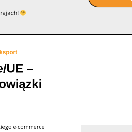
ksport
e/UE –
bowiązki
skiego e-commerce