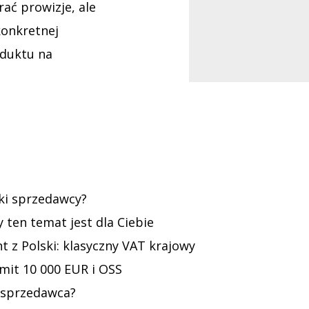
ać prowizje, ale
konkretnej
oduktu na
ki sprzedawcy?
ten temat jest dla Ciebie
t z Polski: klasyczny VAT krajowy
imit 10 000 EUR i OSS
e sprzedawca?