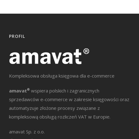
PROFIL
Kompleksowa obsługa księgowa dla e-commerce
amavat
®
wspiera polskich i zagranicznych
sprzedawców e-commerce w zakresie księgowości oraz
automatyzuje złożone procesy związane z
kompleksową obsługą rozliczeń VAT w Europie.
amavat Sp. z o.o.