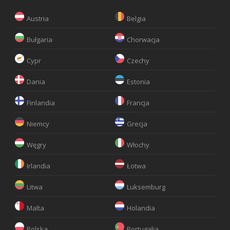
Austria
Belgia
Bułgaria
Chorwacja
Cypr
Czechy
Dania
Estonia
Finlandia
Francja
Niemcy
Grecja
Węgry
Włochy
Irlandia
Łotwa
Litwa
Luksemburg
Malta
Holandia
Polska
Portugalia