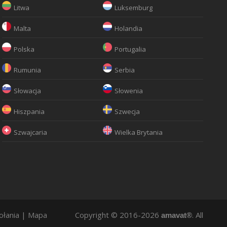
Litwa
Luksemburg
Malta
Holandia
Polska
Portugalia
Rumunia
Serbia
Słowacja
Słowenia
Hiszpania
Szwecja
Szwajcaria
Wielka Brytania
ołania
|
Mapa
Copyright © 2016-2026
. All
amavat®