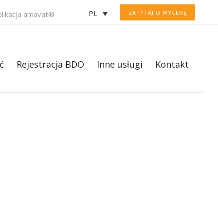
PL
ZAPYTAJ O WYCENĘ
plikacja amavat®
ć
Rejestracja BDO
Inne usługi
Kontakt