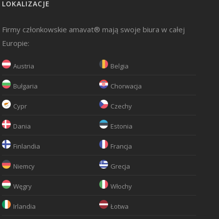
LOKALIZACJE
Firmy członkowskie amavat® mają swoje biura w całej
Europie:
Austria
Belgia
Bułgaria
Chorwacja
Cypr
Czechy
Dania
Estonia
Finlandia
Francja
Niemcy
Grecja
Węgry
Włochy
Irlandia
Łotwa