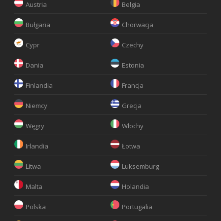
Austria
Belgia
Bułgaria
Chorwacja
Cypr
Czechy
Dania
Estonia
Finlandia
Francja
Niemcy
Grecja
Węgry
Włochy
Irlandia
Łotwa
Litwa
Luksemburg
Malta
Holandia
Polska
Portugalia