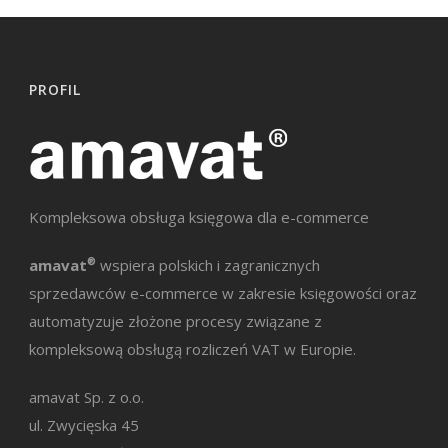
PROFIL
Kompleksowa obsługa księgowa dla e-commerce
amavat
®
wspiera polskich i zagranicznych
sprzedawców e-commerce w zakresie księgowości oraz
automatyzuje złożone procesy związane z
kompleksową obsługą rozliczeń VAT w Europie.
amavat Sp. z o.o.
ul. Zwycięska 45