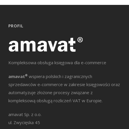
PROFIL
Kompleksowa obsługa księgowa dla e-commerce
amavat
®
wspiera polskich i zagranicznych
sprzedawców e-commerce w zakresie księgowości oraz
automatyzuje złożone procesy związane z
kompleksową obsługą rozliczeń VAT w Europie.
amavat Sp. z o.o.
ul. Zwycięska 45