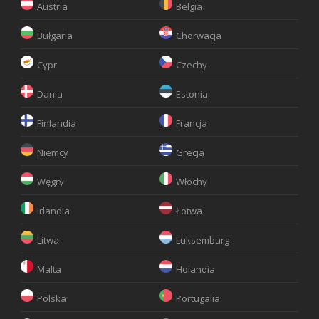
Austria
Belgia
Bułgaria
Chorwacja
Cypr
Czechy
Dania
Estonia
Finlandia
Francja
Niemcy
Grecja
Węgry
Włochy
Irlandia
Łotwa
Litwa
Luksemburg
Malta
Holandia
Polska
Portugalia