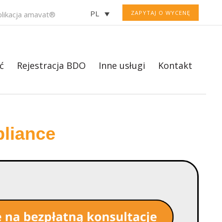
PL
ZAPYTAJ O WYCENĘ
plikacja amavat®
ć
Rejestracja BDO
Inne usługi
Kontakt
liance