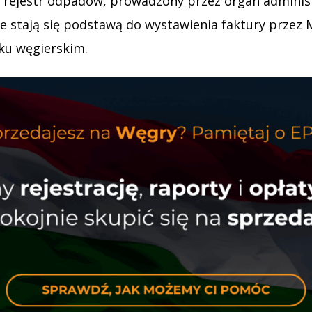
ajowy rejestr odpadów, prowadzony przez organ admini
e stają się podstawą do wystawienia faktury przez 
nku węgierskim.