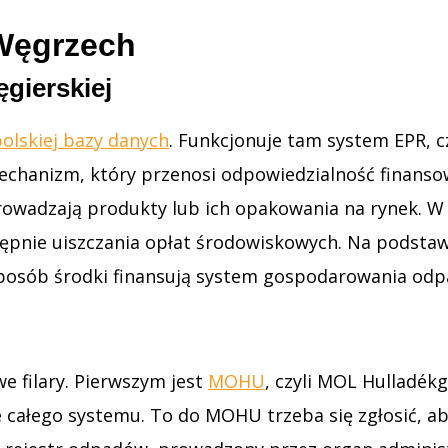
Węgrzech
gierskiej
olskiej bazy danych
. Funkcjonuje tam system EPR, c
 mechanizm, który przenosi odpowiedzialność finans
wadzają produkty lub ich opakowania na rynek. W p
stępnie uiszczania opłat środowiskowych. Na pods
sposób środki finansują system gospodarowania odpad
e filary. Pierwszym jest
MOHU
, czyli MOL Hulladékg
ie całego systemu. To do MOHU trzeba się zgłosić, a