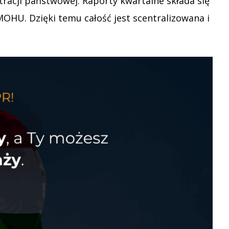
stracji państwowej. Raporty kwartalne składa się
MOHU. Dzięki temu całość jest scentralizowana i