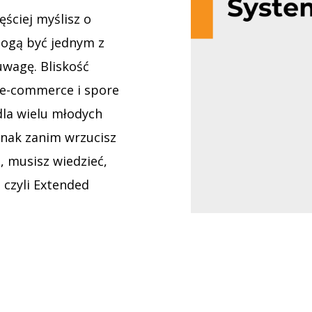
ęściej myślisz o
mogą być jednym z
uwagę. Bliskość
k e-commerce i spore
dla wielu młodych
dnak zanim wrzucisz
, musisz wiedzieć,
 czyli Extended