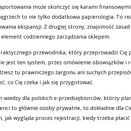
 raportowania może skończyć się karami finansowymi,
Węgrzech to nie tylko dodatkowa papierologia. To r
owania ekspansji. Z drugiej strony, znajomość zasa
ny element codziennego zarządzania sklepem.
 praktycznego przewodnika, który przeprowadzi Cię 
e jest ten system, przez omówienie obowiązków i rej
ajdziesz tu prawniczego żargonu ani suchych przepis
, co Cię czeka i jak się przygotować.
edzy dla polskich e-przedsiębiorców, którzy planuj
nci to głównie osoby prywatne, to dokładnie dla Ci
 jak wygląda proces rejestracji, kiedy trzeba płacić