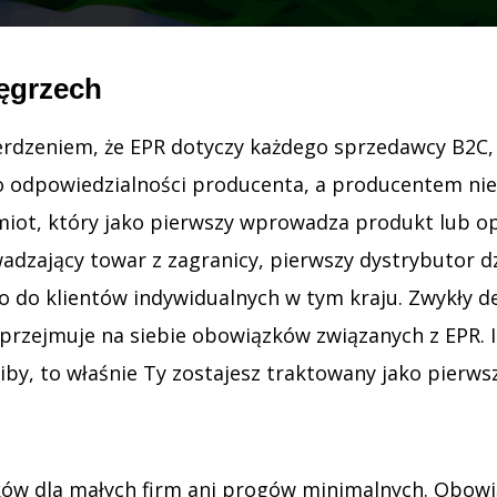
ęgrzech
rdzeniem, że EPR dotyczy każdego sprzedawcy B2C, a
 o odpowiedzialności producenta, a producentem nie
ot, który jako pierwszy wprowadza produkt lub op
adzający towar z zagranicy, pierwszy dystrybutor dz
 do klientów indywidualnych w tym kraju. Zwykły det
rzejmuje na siebie obowiązków związanych z EPR. In
ziby, to właśnie Ty zostajesz traktowany jako pierw
ów dla małych firm ani progów minimalnych. Obowiąz