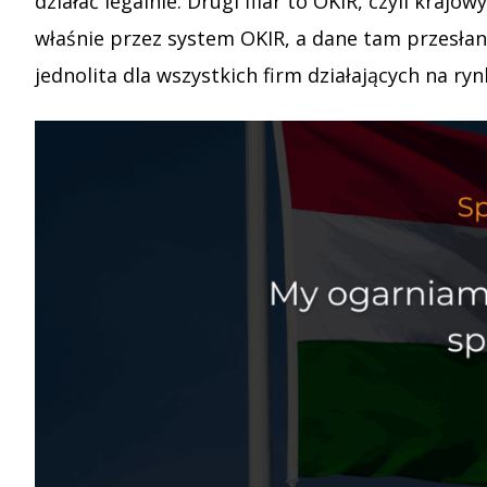
działać legalnie. Drugi filar to OKIR, czyli kr
właśnie przez system OKIR, a dane tam przesłan
jednolita dla wszystkich firm działających na ry