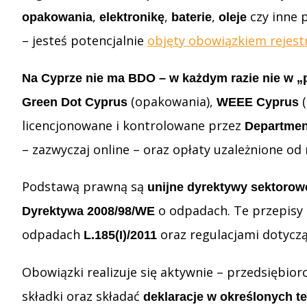
,
,
,
czy inne p
opakowania
elektronikę
baterie
oleje
– jesteś potencjalnie
objęty obowiązkiem rejestr
Na Cyprze nie ma BDO – w każdym razie nie w „
(opakowania),
(
Green Dot Cyprus
WEEE Cyprus
licencjonowane i kontrolowane przez
Departmen
– zazwyczaj online – oraz opłaty uzależnione od 
Podstawą prawną są
unijne dyrektywy sektorow
o odpadach. Te przepisy 
Dyrektywa 2008/98/WE
odpadach
oraz regulacjami dotyczą
L.185(I)/2011
Obowiązki realizuje się aktywnie – przedsiębio
składki oraz składać
deklaracje w określonych t