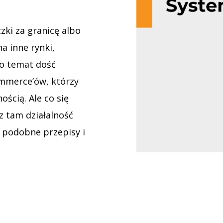
zki za granicę albo
a inne rynki,
to temat dość
ommerce’ów, którzy
ścią. Ale co się
sz tam działalność
 podobne przepisy i