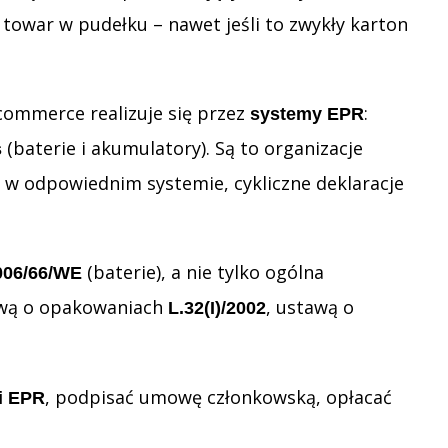
 towar w pudełku – nawet jeśli to zwykły karton
ommerce realizuje się przez
:
systemy EPR
(baterie i akumulatory). Są to organizacje
s
ę w odpowiednim systemie, cykliczne deklaracje
(baterie), a nie tylko ogólna
006/66/WE
tawą o opakowaniach
, ustawą o
L.32(I)/2002
, podpisać umowę członkowską, opłacać
ji EPR