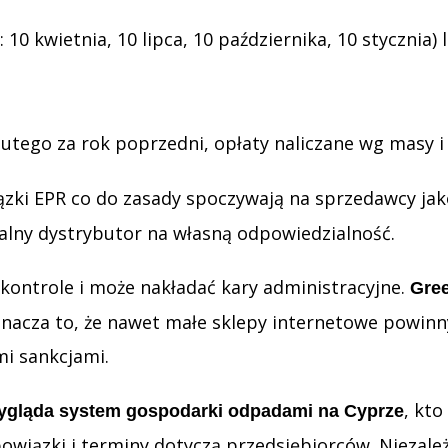
 10 kwietnia, 10 lipca, 10 października, 10 stycznia)
lutego za rok poprzedni, opłaty naliczane wg masy i
zki EPR co do zasady spoczywają na sprzedawcy ja
alny dystrybutor na własną odpowiedzialność.
kontrole i może nakładać kary administracyjne.
Gre
znacza to, że nawet małe sklepy internetowe powinn
mi sankcjami.
, kto
ygląda system gospodarki odpadami na Cyprze
owiązki i terminy dotyczą przedsiębiorców. Niezależ