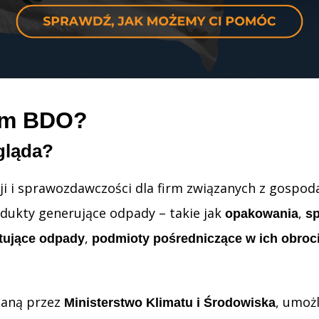
tem BDO?
gląda?
i i sprawozdawczości dla firm związanych z gospod
dukty generujące odpady – takie jak
,
opakowania
sp
,
rtujące odpady
podmioty pośredniczące w ich obroc
zaną przez
, umoż
Ministerstwo Klimatu i Środowiska