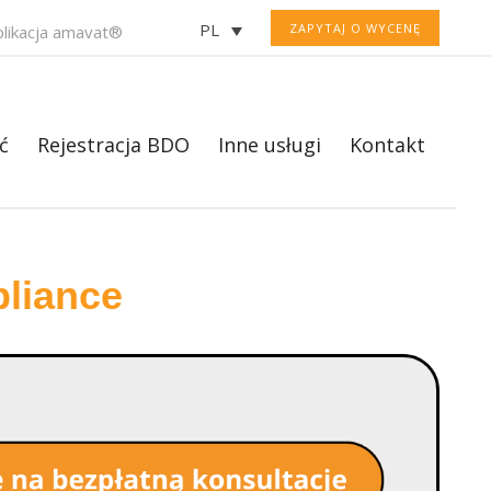
PL
ZAPYTAJ O WYCENĘ
plikacja amavat®
ć
Rejestracja BDO
Inne usługi
Kontakt
liance