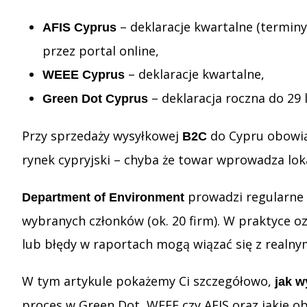
– deklaracje kwartalne (terminy:
AFIS Cyprus
przez portal online,
– deklaracje kwartalne,
WEEE Cyprus
– deklaracja roczna do 29 
Green Dot Cyprus
Przy sprzedaży wysyłkowej
do Cypru obowią
B2C
rynek cypryjski – chyba że towar wprowadza lok
prowadzi regularne 
Department of Environment
wybranych członków (ok. 20 firm). W praktyce o
lub błędy w raportach mogą wiązać się z realny
W tym artykule pokażemy Ci szczegółowo,
jak w
proces w Green Dot, WEEE czy AFIS oraz jakie ob