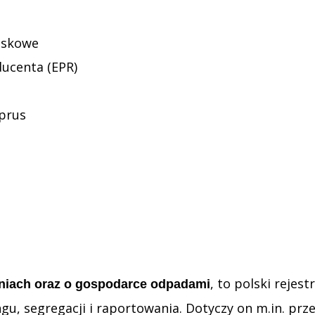
wiskowe
ucenta (EPR)
yprus
, to polski reje
niach oraz o gospodarce odpadami
ngu, segregacji i raportowania. Dotyczy on m.in. p