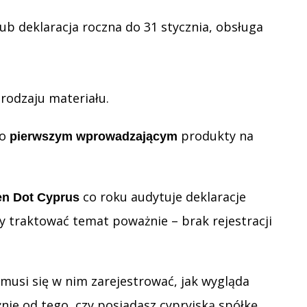
 lub deklaracja roczna do 31 stycznia, obsługa
 rodzaju materiału.
ko
produkty na
pierwszym wprowadzającym
co roku audytuje deklaracje
en Dot Cyprus
y traktować temat poważnie – brak rejestracji
 musi się w nim zarejestrować, jak wygląda
nie od tego, czy posiadasz cypryjską spółkę,