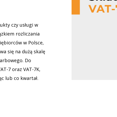
ukty czy usługi w
ązkiem rozliczania
iębiorców w Polsce,
wa się na dużą skalę
karbowego. Do
VAT-7 oraz VAT-7K,
c lub co kwartał.