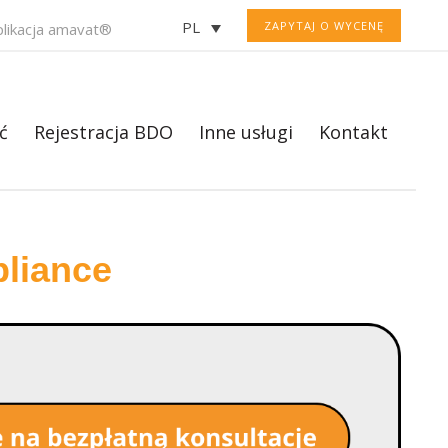
PL
ZAPYTAJ O WYCENĘ
plikacja amavat®
ć
Rejestracja BDO
Inne usługi
Kontakt
liance