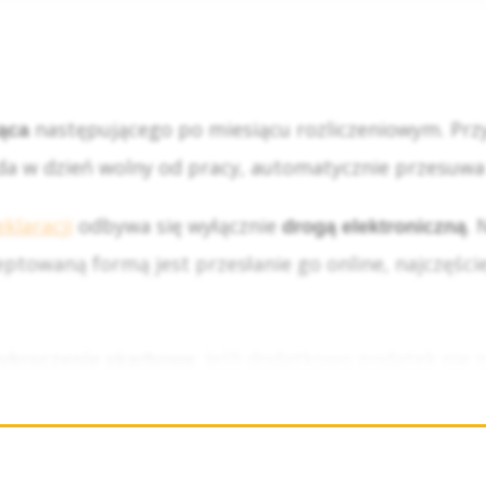
następującego po miesiącu rozliczeniowym. Przyk
iąca
ada w dzień wolny od pracy, automatycznie przesuwa 
klaracji
odbywa się wyłącznie
. 
drogą elektroniczną
towaną formą jest przesłanie go online, najczęście
. Jeśli dodatkowo podatek nie 
ykroczenie skarbowe
przedsiębiorców oznacza to konieczność pilnowania 
brym rozwiązaniem jest ustawienie przypomnień w k
iżające się terminy.