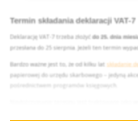
Termin składania deklaracji VAT-7
Deklarację VAT-7 trzeba złożyć
do 25. dnia mies
przesłana do 25 sierpnia. Jeżeli ten termin wyp
Bardzo ważne jest to, że od kilku lat
składanie de
papierowej do urzędu skarbowego – jedyną akcep
pośrednictwem programów księgowych.
Niedotrzymanie terminu jest traktowane jako
w
odsetki za zwłokę. Z punktu widzenia młodych 
się wysyłki zamówień czy obsługi klientów. Do
księgowego, które automatycznie sygnalizuje zbl