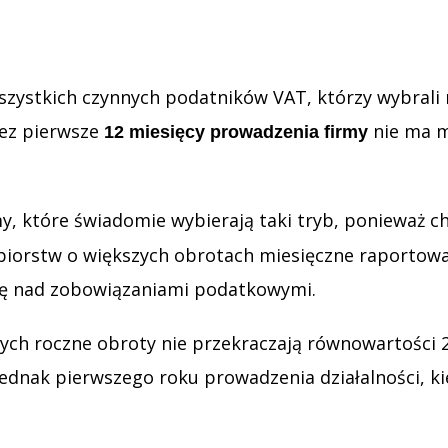
szystkich czynnych podatników VAT, którzy wybrali r
zez pierwsze
nie ma mo
12 miesięcy prowadzenia firmy
my, które świadomie wybierają taki tryb, ponieważ 
biorstw o większych obrotach miesięczne raportowan
lę nad zobowiązaniami podatkowymi.
których roczne obroty nie przekraczają równowartoś
 jednak pierwszego roku prowadzenia działalności, k