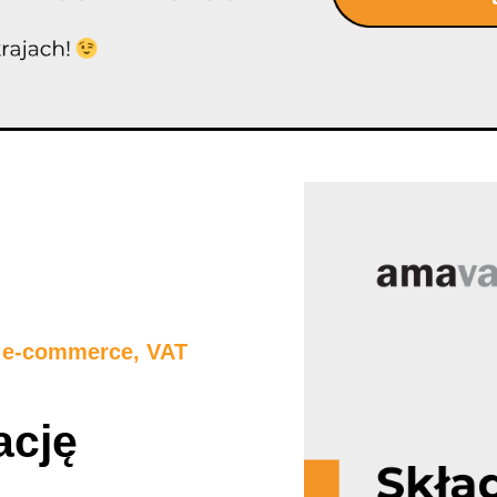
u e-commerce
,
VAT
ację