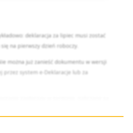
ładowo: deklaracja za lipiec musi zostać
się na pierwszy dzień roboczy.
Nie można już zanieść dokumentu w wersji
j przez system e-Deklaracje lub za
zostanie zapłacony w terminie, naliczane są
kalendarza podatkowego tak samo, jak pilnuje
alendarzu albo korzystanie z oprogramowania