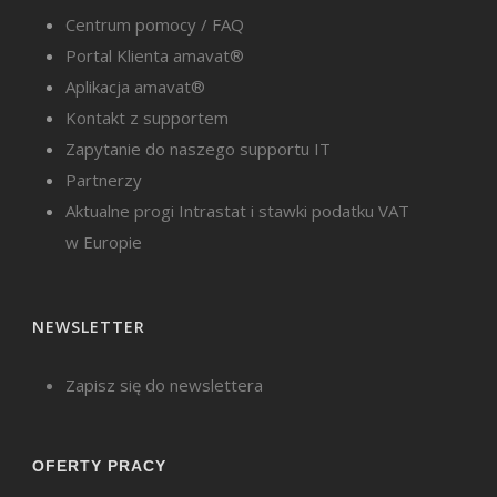
Potencjał rozwojowy
Centrum pomocy / FAQ
Portal Klienta amavat®
Jedną z największych zalet spółki cywilnej jest
Aplikacja amavat®
możliwość szybszego rozwoju dzięki
Kontakt z supportem
Zapytanie do naszego supportu IT
połączeniu zasobów. Wspólny kapitał,
Partnerzy
kompetencje i doświadczenie pozwalają
Aktualne progi Intrastat i stawki podatku VAT
realizować projekty, które w pojedynkę byłyby
w Europie
trudne albo zbyt ryzykowne. W e-commerce
często oznacza to większe budżety reklamowe,
NEWSLETTER
szerszy asortyment czy wejście na nowe rynki
sprzedaży.
Zapisz się do newslettera
Spółka cywilna bywa też dobrym rozwiązaniem
OFERTY PRACY
na etapie testowania współpracy. Pozwala