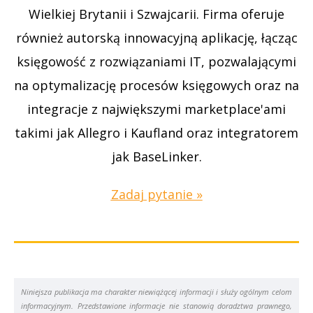
Wielkiej Brytanii i Szwajcarii. Firma oferuje
Jest jednak jedna granica, o której warto
również autorską innowacyjną aplikację, łącząc
wiedzieć. Nie da się wyłączyć wspólnika z
księgowość z rozwiązaniami IT, pozwalającymi
udziału w zyskach. To oznacza, że każdy
na optymalizację procesów księgowych oraz na
wspólnik musi mieć prawo do części
integracje z największymi marketplace'ami
wypracowanego dochodu, nawet jeśli umowa
takimi jak Allegro i Kaufland oraz integratorem
w inny sposób rozkłada odpowiedzialność czy
jak BaseLinker.
koszty. Ten detal często umyka
początkującym, a jego znajomość pomaga
Zadaj pytanie »
uniknąć błędnych założeń już na etapie
rozmów ze wspólnikami.
Dzięki takiej elastyczności spółka cywilna
Niniejsza publikacja ma charakter niewiążącej informacji i służy ogólnym celom
dobrze pasuje do dynamicznych projektów
informacyjnym. Przedstawione informacje nie stanowią doradztwa prawnego,