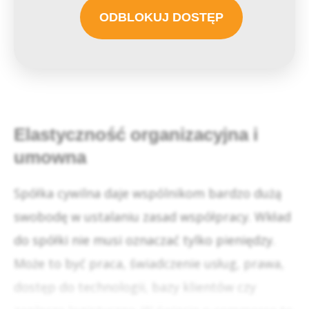
ODBLOKUJ DOSTĘP
Elastyczność organizacyjna i
umowna
Spółka cywilna daje wspólnikom bardzo dużą
swobodę w ustalaniu zasad współpracy. Wkład
do spółki nie musi oznaczać tylko pieniędzy.
Może to być praca, świadczenie usług, prawa,
dostęp do technologii, bazy klientów czy