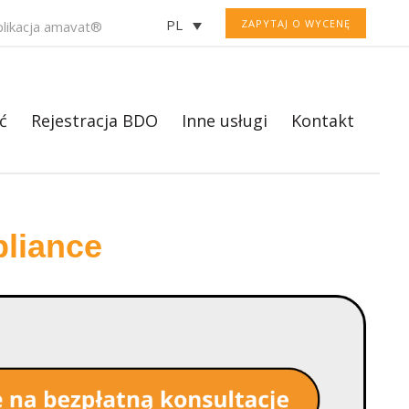
PL
ZAPYTAJ O WYCENĘ
plikacja amavat®
ć
Rejestracja BDO
Inne usługi
Kontakt
liance