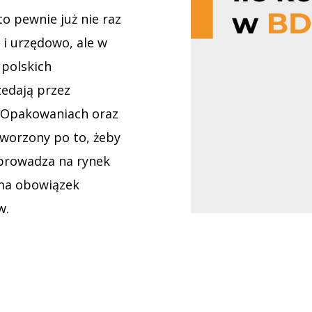
to pewnie już nie raz
 i urzędowo, ale w
 polskich
zedają przez
i Opakowaniach oraz
tworzony po to, żeby
prowadza na rynek
 ma obowiązek
w.