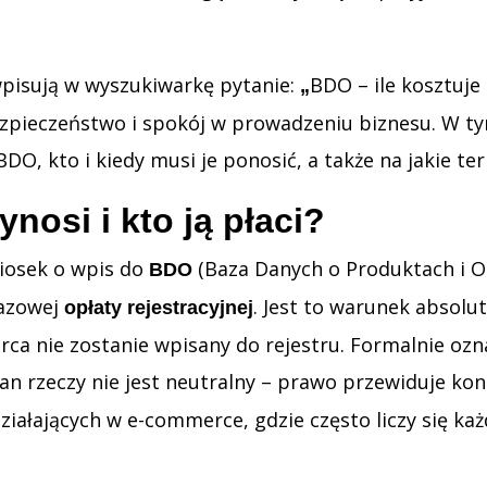
 wpisują w wyszukiwarkę pytanie:
BDO – ile kosztuje 
„
bezpieczeństwo i spokój w prowadzeniu biznesu. W t
DO, kto i kiedy musi je ponosić, a także na jakie t
ynosi i kto ją płaci?
niosek o wpis do
(Baza Danych o Produktach i 
BDO
razowej
. Jest to warunek absolu
opłaty rejestracyjnej
rca nie zostanie wpisany do rejestru. Formalnie ozna
 rzeczy nie jest neutralny – prawo przewiduje kons
ziałających w e-commerce, gdzie często liczy się ka