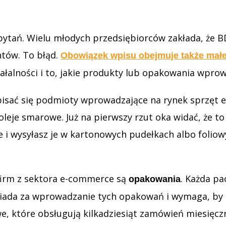
j pytań. Wielu młodych przedsiębiorców zakłada, że
tów. To błąd.
Obowiązek wpisu obejmuje także małe
iałalności i to, jakie produkty lub opakowania wpr
sać się podmioty wprowadzające na rynek sprzęt ele
eje smarowe. Już na pierwszy rzut oka widać, że to
e i wysyłasz je w kartonowych pudełkach albo foliow
irm z sektora e-commerce są
. Każda pa
opakowania
iada za wprowadzanie tych opakowań i wymaga, by te
we, które obsługują kilkadziesiąt zamówień miesięcz