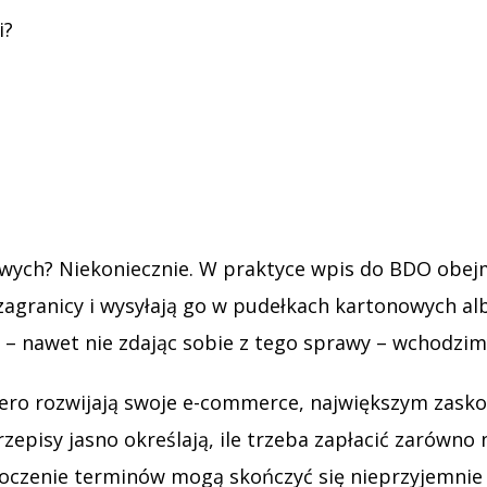
i?
owych? Niekoniecznie. W praktyce wpis do BDO obe
agranicy i wysyłają go w pudełkach kartonowych albo
o – nawet nie zdając sobie z tego sprawy – wchodzi
iero rozwijają swoje e-commerce, największym zask
rzepisy jasno określają, ile trzeba zapłacić zarówno 
eoczenie terminów mogą skończyć się nieprzyjemnie –