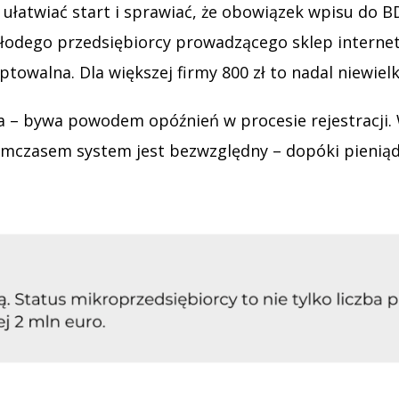
 ułatwiać start i sprawiać, że obowiązek wpisu do BD
odego przedsiębiorcy prowadzącego sklep interneto
towalna. Dla większej firmy 800 zł to nadal niewielki
ka – bywa powodem opóźnień w procesie rejestracji.
. Tymczasem system jest bezwzględny – dopóki pienią